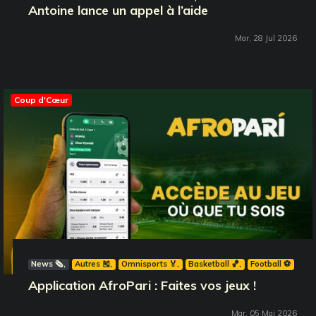
Antoine lance un appel à l’aide
Mar, 28 Jul 2026
Coup d'Cœur
News 🗞️
Autres 🎽
Omnisports 🏅
Basketball 🏀
Football ⚽️
Application AfroPari : Faites vos jeux !
Mar, 05 Mai 2026