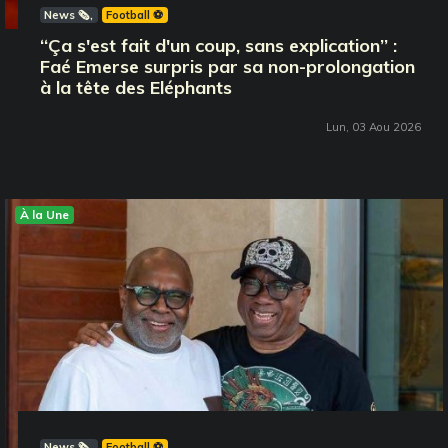
News 🗞️
Football ⚽️
‘‘Ça s'est fait d'un coup, sans explication’’ :
Faé Emerse surpris par sa non-prolongation
à la tête des Eléphants
Lun, 03 Aou 2026
À la Une
News 🗞️
Football ⚽️