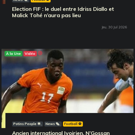
Election FIF : le duel entre Idriss Diallo et
Malick Tohé n’aura pas lieu
Jeu, 30 Jul 2026
À la Une
Vidéo
Potins People 🌟
News 🗞️
Football ⚽️
Ancien international Ivoirien, N’Gossan