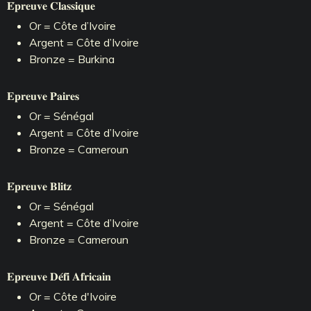
𝐄́𝐩𝐫𝐞𝐮𝐯𝐞 𝐂𝐥𝐚𝐬𝐬𝐢𝐪𝐮𝐞
Or = Côte d’Ivoire
Argent = Côte d’Ivoire
Bronze = Burkina
𝐄𝐩𝐫𝐞𝐮𝐯𝐞 𝐏𝐚𝐢𝐫𝐞𝐬
Or = Sénégal
Argent = Côte d’Ivoire
Bronze = Cameroun
𝐄́𝐩𝐫𝐞𝐮𝐯𝐞 𝐁𝐥𝐢𝐭𝐳
Or = Sénégal
Argent = Côte d’Ivoire
Bronze = Cameroun
𝐄𝐩𝐫𝐞𝐮𝐯𝐞 𝐃𝐞́𝐟𝐢 𝐀𝐟𝐫𝐢𝐜𝐚𝐢𝐧
Or = Côte d'Ivoire