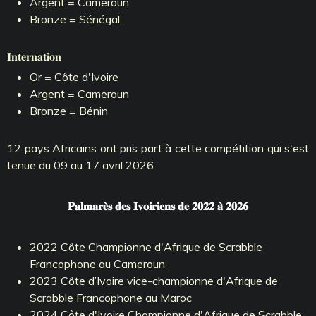
Argent = Cameroun
Bronze = Sénégal
𝐈𝐧𝐭𝐞𝐫𝐧𝐚𝐭𝐢𝐨𝐧
Or = Côte d'Ivoire
Argent = Cameroun
Bronze = Bénin
12 pays Africains ont pris part à cette compétition qui s'est
tenue du 09 au 17 avril 2026
𝐏𝐚𝐥𝐦𝐚𝐫𝐞̀𝐬 𝐝𝐞𝐬 𝐈𝐯𝐨𝐢𝐫𝐢𝐞𝐧𝐬 𝐝𝐞 𝟐𝟎𝟐𝟐 𝐚̀ 𝟐𝟎𝟐𝟔
2022 Côte Championne d'Afrique de Scrabble
Francophone au Cameroun
2023 Côte d’Ivoire vice-championne d'Afrique de
Scrabble Francophone au Maroc
2024 Côte d'Ivoire Championne d'Afrique de Scrabble