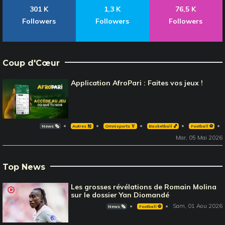
301 K
1,3 K
76,5 K
Followers
Followers
Followers
Coup d'Cœur
Application AfroPari : Faites vos jeux !
News 🗞️
Autres 🎽
Omnisports 🏅
Basketball 🏀
Football ⚽️
Mar, 05 Mai 2026
Top News
Les grosses révélations de Romain Molina
sur le dossier Yan Diomandé
Sam, 01 Aou 2026
News 🗞️
Football ⚽️