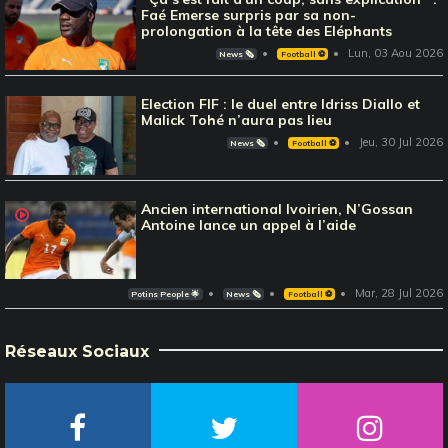
Faé Emerse surpris par sa non-
prolongation à la tête des Eléphants
Lun, 03 Aou 2026
News 🗞️
Football ⚽️
Election FIF : le duel entre Idriss Diallo et
Malick Tohé n’aura pas lieu
Jeu, 30 Jul 2026
News 🗞️
Football ⚽️
Ancien international Ivoirien, N’Gossan
Antoine lance un appel à l’aide
Mar, 28 Jul 2026
Potins People 🌟
News 🗞️
Football ⚽️
Réseaux Sociaux