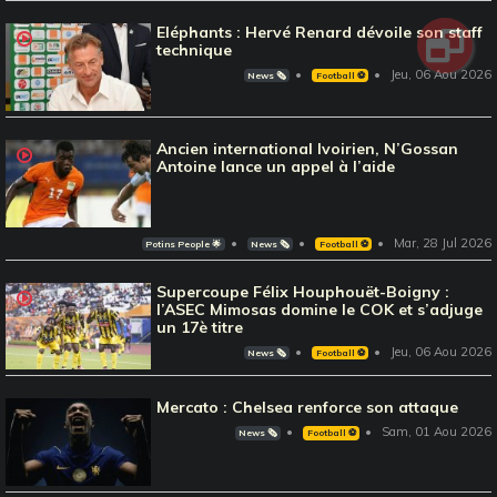
Eléphants : Hervé Renard dévoile son staff
technique
Jeu, 06 Aou 2026
News 🗞️
Football ⚽️
Ancien international Ivoirien, N’Gossan
Antoine lance un appel à l’aide
Mar, 28 Jul 2026
Potins People 🌟
News 🗞️
Football ⚽️
Supercoupe Félix Houphouët-Boigny :
l’ASEC Mimosas domine le COK et s’adjuge
un 17è titre
Jeu, 06 Aou 2026
News 🗞️
Football ⚽️
Mercato : Chelsea renforce son attaque
Sam, 01 Aou 2026
News 🗞️
Football ⚽️