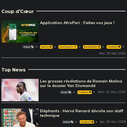
Coup d'Cœur
Application AfroPari : Faites vos jeux !
News 🗞️
Autres 🎽
Omnisports 🏅
Basketball 🏀
Football ⚽️
Mar, 05 Mai 2026
Top News
Les grosses révélations de Romain Molina
sur le dossier Yan Diomandé
Sam, 01 Aou 2026
News 🗞️
Football ⚽️
Eléphants : Hervé Renard dévoile son staff
technique
Jeu, 06 Aou 2026
News 🗞️
Football ⚽️