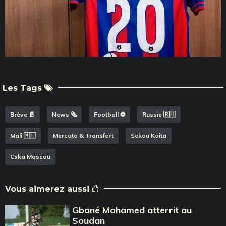
Les Tags
Brève 📄
News 🗞️
Football ⚽️
Russie 🇷🇺
Mali 🇲🇱
Mercato & Transfert
Sekou Koita
Cska Moscou
Vous aimerez aussi
Gbané Mohamed atterrit au
Soudan