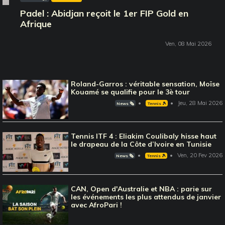
Padel : Abidjan reçoit le 1er FIP Gold en
Afrique
Ven, 08 Mai 2026
Roland-Garros : véritable sensation, Moïse
Kouamé se qualifie pour le 3è tour
Jeu, 28 Mai 2026
News 🗞️
Tennis 🎾
Tennis ITF 4 : Eliakim Coulibaly hisse haut
le drapeau de la Côte d’Ivoire en Tunisie
Ven, 20 Fev 2026
News 🗞️
Tennis 🎾
CAN, Open d'Australie et NBA : parie sur
les événements les plus attendus de janvier
avec AfroPari !