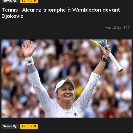
News 🗞️
Tennis 🎾
Tennis : Alcaraz triomphe à Wimbledon devant
Djokovic
Mer, 12 Jun 2024
News 🗞️
Tennis 🎾