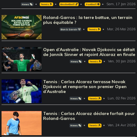
Sam, 17 Jan 2026
News 🗞️
Tennis 🎾
Basketball 🏀
Football ⚽️
Roland-Garros : la terre battue, un terrain
plus équitable ?
Mar, 26 Mai 2026
Bon à Savoir 💡
Tennis 🎾
Open d’Australie : Novak Djokovic se défait
de Jannik Sinner et rejoint Alcaraz en finale
Ven, 30 Jan 2026
News 🗞️
Tennis 🎾
Tennis : Carlos Alcaraz terrasse Novak
Djokovic et remporte son premier Open
d’Australie
Lun, 02 Fev 2026
News 🗞️
Tennis 🎾
Tennis : Carlos Alcaraz déclare forfait pour
Roland-Garros
Ven, 24 Avr 2026
News 🗞️
Tennis 🎾