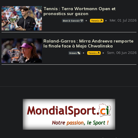
Tennis : Terra Wortmann Open et
pronostics sur gazon
Mer, 01 Jul 2026
Bon à Savoir 💡
Tennis 🎾
Roland-Garros : Mirra Andreeva remporte
la finale face à Maja Chwalinska
Sam, 06 Jun 2026
News 🗞️
Tennis 🎾