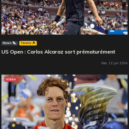
News 🗞️
Tennis 🎾
US Open : Carlos Alcaraz sort prématurément
Mer, 12 Jun 2024
Vidéo