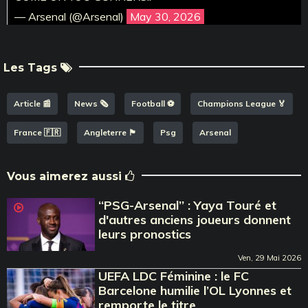
— Arsenal (@Arsenal)
May 30, 2026
Les Tags
Article 📰
News 🗞️
Football ⚽️
Champions League 🏅
France 🇫🇷
Angleterre 🏴󠁧󠁢󠁥󠁮󠁧󠁿
Psg
Arsenal
Vous aimerez aussi
‘‘PSG-Arsenal’’ : Yaya Touré et
d'autres anciens joueurs donnent
leurs pronostics
Ven, 29 Mai 2026
UEFA LDC Féminine : le FC
Barcelone humilie l’OL Lyonnes et
remporte le titre