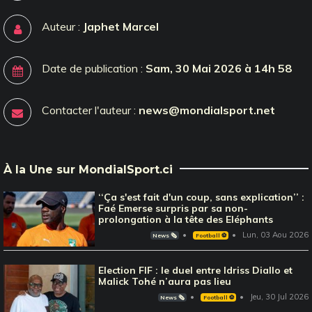
Auteur :
Japhet Marcel
Date de publication :
Sam, 30 Mai 2026 à 14h 58
Contacter l'auteur :
news@mondialsport.net
À la Une sur MondialSport.ci
‘‘Ça s'est fait d'un coup, sans explication’’ :
Faé Emerse surpris par sa non-
prolongation à la tête des Eléphants
Lun, 03 Aou 2026
News 🗞️
Football ⚽️
Election FIF : le duel entre Idriss Diallo et
Malick Tohé n’aura pas lieu
Jeu, 30 Jul 2026
News 🗞️
Football ⚽️