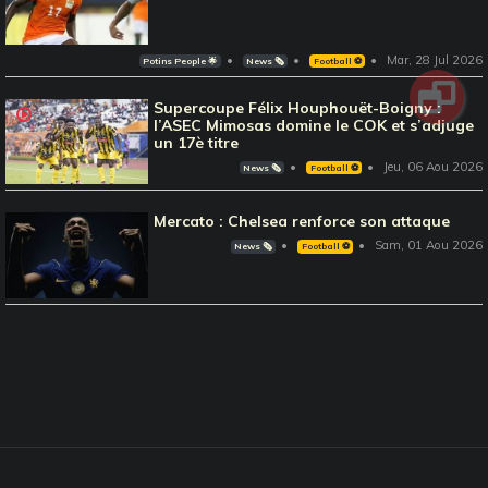
Mar, 28 Jul 2026
Potins People 🌟
News 🗞️
Football ⚽️
Supercoupe Félix Houphouët-Boigny :
l’ASEC Mimosas domine le COK et s’adjuge
un 17è titre
Jeu, 06 Aou 2026
News 🗞️
Football ⚽️
Mercato : Chelsea renforce son attaque
Sam, 01 Aou 2026
News 🗞️
Football ⚽️