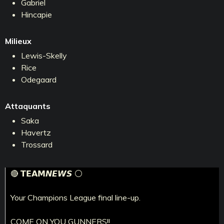
Gabriel
Hincapie
Milieux
Lewis-Skelly
Rice
Odegaard
Attaquants
Saka
Havertz
Trossard
🔴 𝗧𝗘𝗔𝗠𝙉𝙀𝙒𝙎 ⚪️
Your Champions League final line-up.
COME ON YOU GUNNERS!!