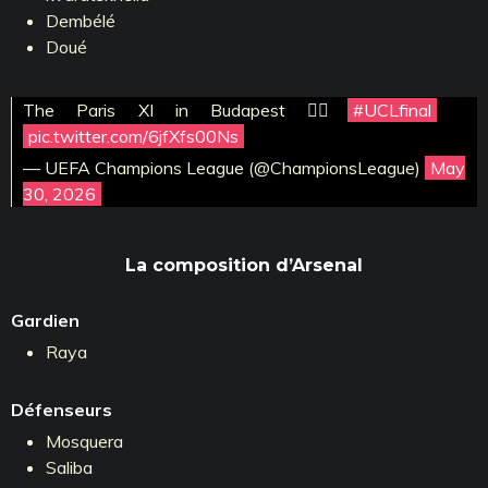
Dembélé
Doué
The Paris XI in Budapest 😮‍💨
#UCLfinal
pic.twitter.com/6jfXfs00Ns
— UEFA Champions League (@ChampionsLeague)
May
30, 2026
La composition d’Arsenal
Gardien
Raya
Défenseurs
Mosquera
Saliba