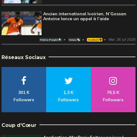
Ancien international Ivoirien, N’Gossan
Antoine lance un appel à l’aide
Mar, 28 Jul 2026
Potins People 🌟
News 🗞️
Football ⚽️
Réseaux Sociaux
301 K
1,3 K
76,5 K
Followers
Followers
Followers
Coup d'Cœur