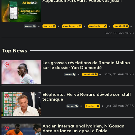
Application AfroPari : Faites vos jeux !
News 🗞️
Autres 🎽
Omnisports 🏅
Basketball 🏀
Football ⚽️
Mar, 05 Mai 2026
Top News
Les grosses révélations de Romain Molina
sur le dossier Yan Diomandé
Sam, 01 Aou 2026
News 🗞️
Football ⚽️
Eléphants : Hervé Renard dévoile son staff
technique
Jeu, 06 Aou 2026
News 🗞️
Football ⚽️
Ancien international Ivoirien, N’Gossan
Antoine lance un appel à l’aide