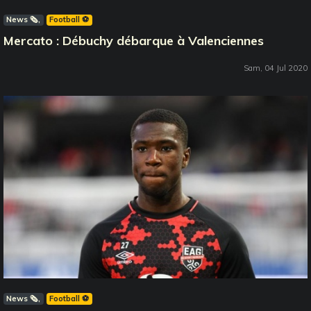
News 🗞️
Football ⚽️
Mercato : Débuchy débarque à Valenciennes
Sam, 04 Jul 2020
News 🗞️
Football ⚽️