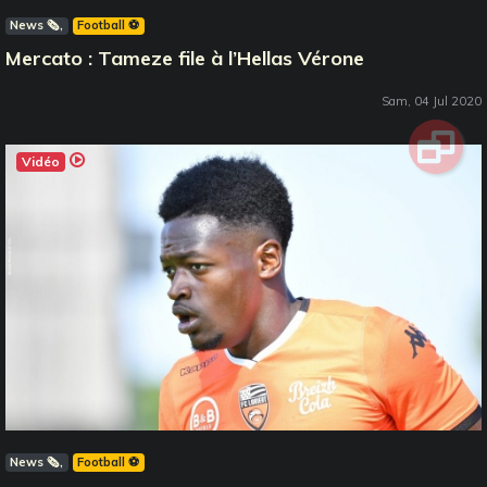
News 🗞️
Football ⚽️
Mercato : Tameze file à l’Hellas Vérone
Sam, 04 Jul 2020
Vidéo
News 🗞️
Football ⚽️