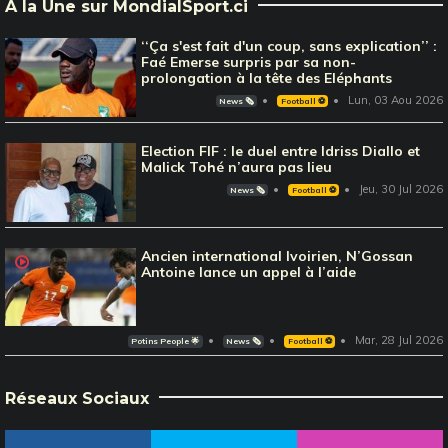
À la Une sur MondialSport.ci
‘‘Ça s'est fait d'un coup, sans explication’’ :
Faé Emerse surpris par sa non-
prolongation à la tête des Eléphants
Lun, 03 Aou 2026
News 🗞️
Football ⚽️
Election FIF : le duel entre Idriss Diallo et
Malick Tohé n’aura pas lieu
Jeu, 30 Jul 2026
News 🗞️
Football ⚽️
Ancien international Ivoirien, N’Gossan
Antoine lance un appel à l’aide
Mar, 28 Jul 2026
Potins People 🌟
News 🗞️
Football ⚽️
Réseaux Sociaux