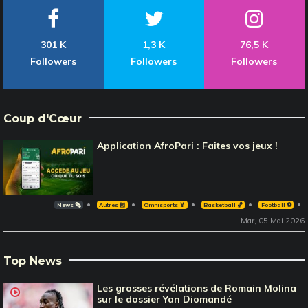
301 K
1,3 K
76,5 K
Followers
Followers
Followers
Coup d'Cœur
Application AfroPari : Faites vos jeux !
News 🗞️
Autres 🎽
Omnisports 🏅
Basketball 🏀
Football ⚽️
Mar, 05 Mai 2026
Top News
Les grosses révélations de Romain Molina
sur le dossier Yan Diomandé