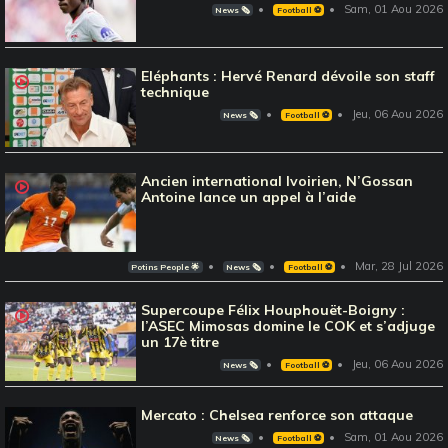
Sam, 01 Aou 2026
News 🗞️
Football ⚽️
Eléphants : Hervé Renard dévoile son staff
technique
Jeu, 06 Aou 2026
News 🗞️
Football ⚽️
Ancien international Ivoirien, N’Gossan
Antoine lance un appel à l’aide
Mar, 28 Jul 2026
Potins People 🌟
News 🗞️
Football ⚽️
Supercoupe Félix Houphouët-Boigny :
l’ASEC Mimosas domine le COK et s’adjuge
un 17è titre
Jeu, 06 Aou 2026
News 🗞️
Football ⚽️
Mercato : Chelsea renforce son attaque
Sam, 01 Aou 2026
News 🗞️
Football ⚽️