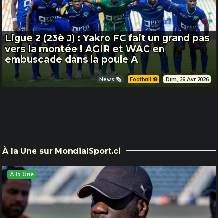
Ligue 2 (23è J) : Yakro FC fait un grand pas
vers la montée ! AGIR et WAC en
embuscade dans la poule A
News 🗞️
Football ⚽️
Dim, 26 Avr 2026
À la Une sur MondialSport.ci
À la Une