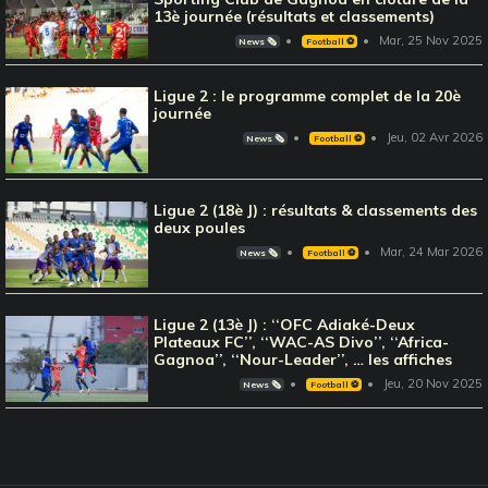
13è journée (résultats et classements)
Mar, 25 Nov 2025
News 🗞️
Football ⚽️
Ligue 2 : le programme complet de la 20è
journée
Jeu, 02 Avr 2026
News 🗞️
Football ⚽️
Ligue 2 (18è J) : résultats & classements des
deux poules
Mar, 24 Mar 2026
News 🗞️
Football ⚽️
Ligue 2 (13è J) : ‘‘OFC Adiaké-Deux
Plateaux FC’’, ‘‘WAC-AS Divo’’, ‘‘Africa-
Gagnoa’’, ‘‘Nour-Leader’’, … les affiches
Jeu, 20 Nov 2025
News 🗞️
Football ⚽️