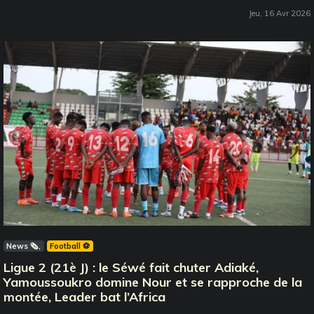
Jeu, 16 Avr 2026
News 🗞️
Football ⚽️
Ligue 2 (21è J) : le Séwé fait chuter Adiaké,
Yamoussoukro domine Nour et se rapproche de la
montée, Leader bat l’Africa