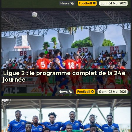
News 🗞️
Football ⚽️
Lun, 04 Mai 2026
Ligue 2 : le programme complet de la 24è
journée
News 🗞️
Football ⚽️
Sam, 02 Mai 2026