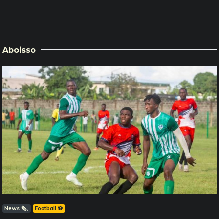
Aboisso
News 🗞️
Football ⚽️