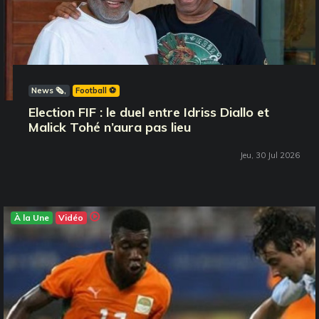
News 🗞️
Football ⚽️
Election FIF : le duel entre Idriss Diallo et
Malick Tohé n’aura pas lieu
Jeu, 30 Jul 2026
À la Une
Vidéo