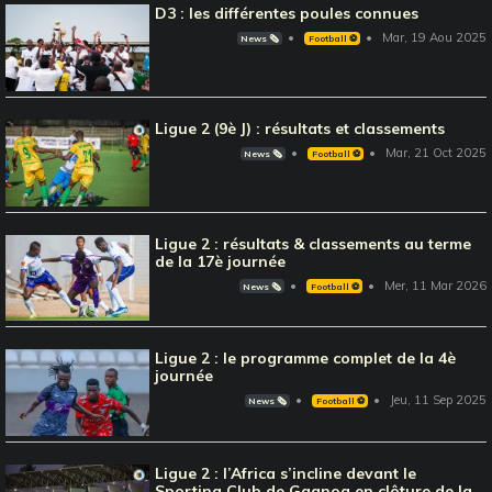
D3 : les différentes poules connues
Mar, 19 Aou 2025
News 🗞️
Football ⚽️
Ligue 2 (9è J) : résultats et classements
Mar, 21 Oct 2025
News 🗞️
Football ⚽️
Ligue 2 : résultats & classements au terme
de la 17è journée
Mer, 11 Mar 2026
News 🗞️
Football ⚽️
Ligue 2 : le programme complet de la 4è
journée
Jeu, 11 Sep 2025
News 🗞️
Football ⚽️
Ligue 2 : l’Africa s’incline devant le
Sporting Club de Gagnoa en clôture de la