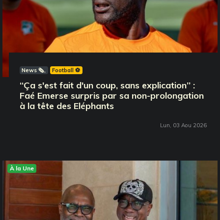
News 🗞️
Football ⚽️
‘‘Ça s'est fait d'un coup, sans explication’’ :
Faé Emerse surpris par sa non-prolongation
à la tête des Eléphants
Lun, 03 Aou 2026
À la Une