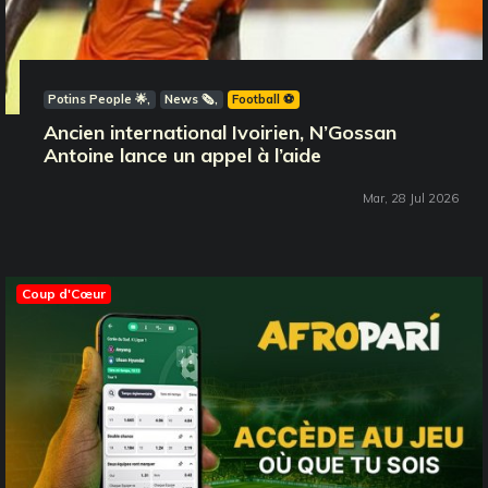
Potins People 🌟
News 🗞️
Football ⚽️
Ancien international Ivoirien, N’Gossan
Antoine lance un appel à l’aide
Mar, 28 Jul 2026
Coup d'Cœur