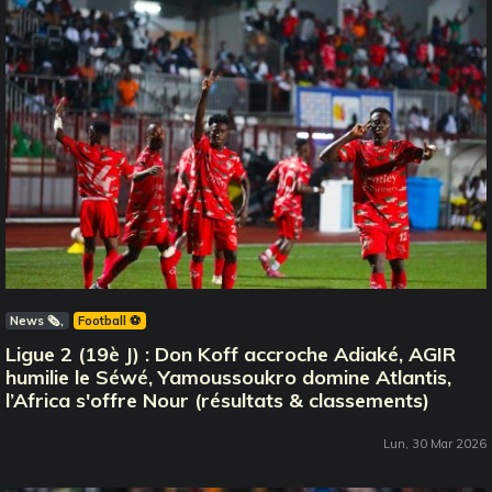
News 🗞️
Football ⚽️
Ligue 2 (19è J) : Don Koff accroche Adiaké, AGIR
humilie le Séwé, Yamoussoukro domine Atlantis,
l’Africa s'offre Nour (résultats & classements)
Lun, 30 Mar 2026