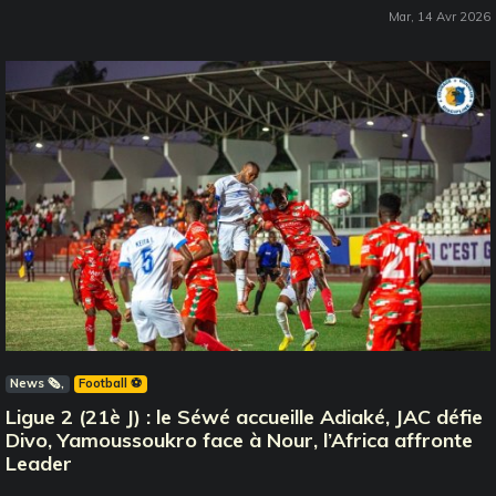
Mar, 14 Avr 2026
News 🗞️
Football ⚽️
Ligue 2 (21è J) : le Séwé accueille Adiaké, JAC défie
Divo, Yamoussoukro face à Nour, l’Africa affronte
Leader