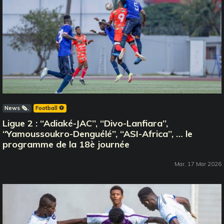
News 🗞️
Football ⚽️
Ligue 2 : ‘‘Adiaké-JAC’’, ‘‘Divo-Lanfiara’’,
‘‘Yamoussoukro-Denguélé’’, ‘‘ASI-Africa’’, … le
programme de la 18è journée
Mar, 17 Mar 2026