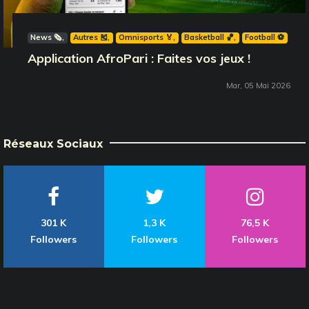
News 🗞️
Autres 🎽
Omnisports 🏅
Basketball 🏀
Football ⚽️
Application AfroPari : Faites vos jeux !
Mar, 05 Mai 2026
Réseaux Sociaux
301 K
1,3 K
76,5 K
Followers
Followers
Followers