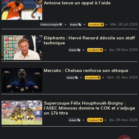
Antoine lance un appel à l’aide
Mar, 28 Jul 2026
Potins People 🌟
News 🗞️
Football ⚽️
Eléphants : Hervé Renard dévoile son staff
technique
Jeu, 06 Aou 2026
News 🗞️
Football ⚽️
Mercato : Chelsea renforce son attaque
Sam, 01 Aou 2026
News 🗞️
Football ⚽️
Supercoupe Félix Houphouët-Boigny :
l’ASEC Mimosas domine le COK et s’adjuge
un 17è titre
Jeu, 06 Aou 2026
News 🗞️
Football ⚽️