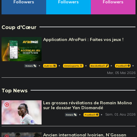
Followers
Followers
Followers
Coup d'Cœur
Application AfroPari : Faites vos jeux !
News 🗞️
Autres 🎽
Omnisports 🏅
Basketball 🏀
Football ⚽️
Mar, 05 Mai 2026
Top News
Les grosses révélations de Romain Molina
sur le dossier Yan Diomandé
Sam, 01 Aou 2026
News 🗞️
Football ⚽️
Ancien international Ivoirien, N’Gossan