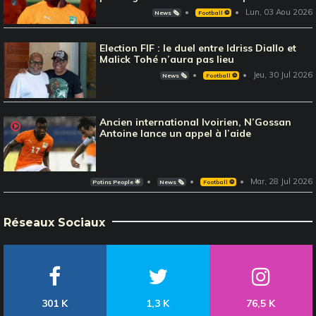
Lun, 03 Aou 2026
News 🗞️
Football ⚽️
Election FIF : le duel entre Idriss Diallo et
Malick Tohé n’aura pas lieu
Jeu, 30 Jul 2026
News 🗞️
Football ⚽️
Ancien international Ivoirien, N’Gossan
Antoine lance un appel à l’aide
Mar, 28 Jul 2026
Potins People 🌟
News 🗞️
Football ⚽️
Réseaux Sociaux
301 K
1,3 K
76,5 K