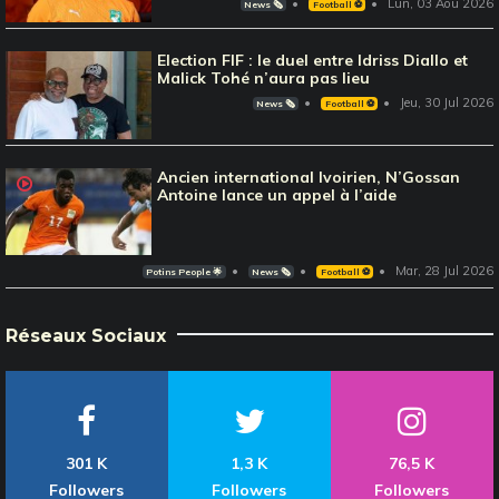
Lun, 03 Aou 2026
News 🗞️
Football ⚽️
Election FIF : le duel entre Idriss Diallo et
Malick Tohé n’aura pas lieu
Jeu, 30 Jul 2026
News 🗞️
Football ⚽️
Ancien international Ivoirien, N’Gossan
Antoine lance un appel à l’aide
Mar, 28 Jul 2026
Potins People 🌟
News 🗞️
Football ⚽️
Réseaux Sociaux
301 K
1,3 K
76,5 K
Followers
Followers
Followers