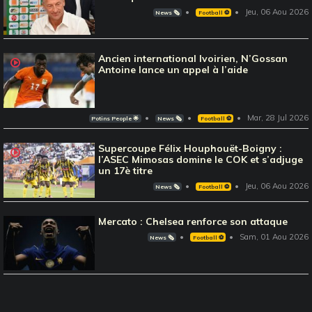
Jeu, 06 Aou 2026
News 🗞️
Football ⚽️
Ancien international Ivoirien, N’Gossan
Antoine lance un appel à l’aide
Mar, 28 Jul 2026
Potins People 🌟
News 🗞️
Football ⚽️
Supercoupe Félix Houphouët-Boigny :
l’ASEC Mimosas domine le COK et s’adjuge
un 17è titre
Jeu, 06 Aou 2026
News 🗞️
Football ⚽️
Mercato : Chelsea renforce son attaque
Sam, 01 Aou 2026
News 🗞️
Football ⚽️