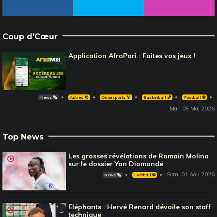
Coup d'Cœur
Application AfroPari : Faites vos jeux !
News 🗞️
Autres 🎽
Omnisports 🏅
Basketball 🏀
Football ⚽️
Mar, 05 Mai 2026
Top News
Les grosses révélations de Romain Molina
sur le dossier Yan Diomandé
Sam, 01 Aou 2026
News 🗞️
Football ⚽️
Eléphants : Hervé Renard dévoile son staff
technique