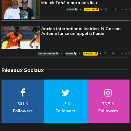
Malick Tohé n’aura pas lieu
Jeu, 30 Jul 2026
News 🗞️
Football ⚽️
Ancien international Ivoirien, N’Gossan
Antoine lance un appel à l’aide
Mar, 28 Jul 2026
Potins People 🌟
News 🗞️
Football ⚽️
Réseaux Sociaux
301 K
1,3 K
76,5 K
Followers
Followers
Followers