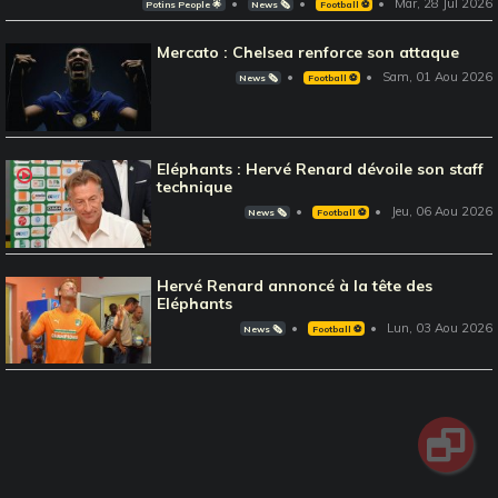
Mar, 28 Jul 2026
Potins People 🌟
News 🗞️
Football ⚽️
Mercato : Chelsea renforce son attaque
Sam, 01 Aou 2026
News 🗞️
Football ⚽️
Eléphants : Hervé Renard dévoile son staff
technique
Jeu, 06 Aou 2026
News 🗞️
Football ⚽️
Hervé Renard annoncé à la tête des
Eléphants
Lun, 03 Aou 2026
News 🗞️
Football ⚽️