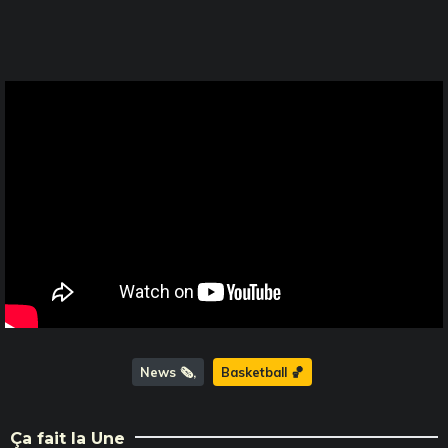
News 🗞️
Basketball 🏀
Ça fait la Une