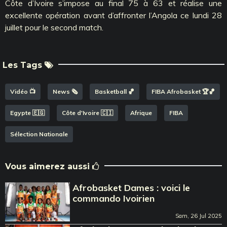
Côte d’Ivoire s’impose au final 75 à 63 et réalise une
excellente opération avant d’affronter l’Angola ce lundi 28
juillet pour le second match.
Les Tags
Vidéo 📺
News 🗞️
Basketball 🏀
FIBA Afrobasket 🏆🏀
Egypte 🇪🇬
Côte d'Ivoire 🇨🇮
Afrique
FIBA
Sélection Nationale
Vous aimerez aussi
Afrobasket Dames : voici le
commando Ivoirien
Sam, 26 Jul 2025