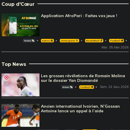
Coup d'Cœur
Application AfroPari : Faites vos jeux !
News 🗞️
Autres 🎽
Omnisports 🏅
Basketball 🏀
Football ⚽️
Mar, 05 Mai 2026
Top News
Les grosses révélations de Romain Molina
sur le dossier Yan Diomandé
Sam, 01 Aou 2026
News 🗞️
Football ⚽️
Ancien international Ivoirien, N’Gossan
Antoine lance un appel à l’aide