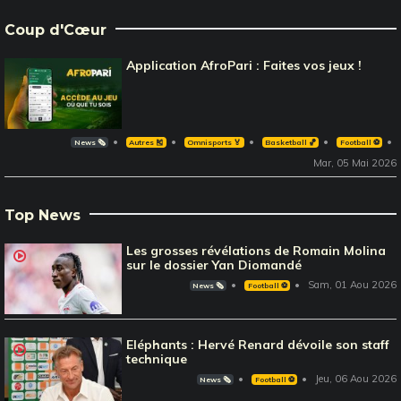
Coup d'Cœur
Application AfroPari : Faites vos jeux !
News 🗞️
Autres 🎽
Omnisports 🏅
Basketball 🏀
Football ⚽️
Mar, 05 Mai 2026
Top News
Les grosses révélations de Romain Molina
sur le dossier Yan Diomandé
Sam, 01 Aou 2026
News 🗞️
Football ⚽️
Eléphants : Hervé Renard dévoile son staff
technique
Jeu, 06 Aou 2026
News 🗞️
Football ⚽️