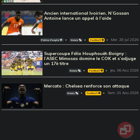
Ancien international Ivoirien, N’Gossan
Antoine lance un appel à l’aide
Mar, 28 Jul 2026
Potins People 🌟
News 🗞️
Football ⚽️
Supercoupe Félix Houphouët-Boigny :
l’ASEC Mimosas domine le COK et s’adjuge
un 17è titre
Jeu, 06 Aou 2026
News 🗞️
Football ⚽️
Mercato : Chelsea renforce son attaque
Sam, 01 Aou 2026
News 🗞️
Football ⚽️