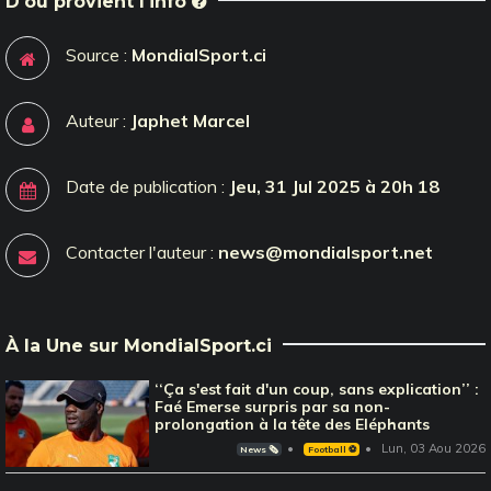
D'où provient l'info
Source :
MondialSport.ci
Auteur :
Japhet Marcel
Date de publication :
Jeu, 31 Jul 2025 à 20h 18
Contacter l'auteur :
news@mondialsport.net
À la Une sur MondialSport.ci
‘‘Ça s'est fait d'un coup, sans explication’’ :
Faé Emerse surpris par sa non-
prolongation à la tête des Eléphants
Lun, 03 Aou 2026
News 🗞️
Football ⚽️