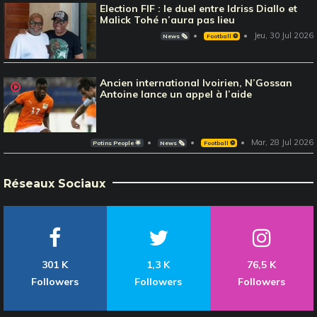
Election FIF : le duel entre Idriss Diallo et
Malick Tohé n’aura pas lieu
Jeu, 30 Jul 2026
News 🗞️
Football ⚽️
Ancien international Ivoirien, N’Gossan
Antoine lance un appel à l’aide
Mar, 28 Jul 2026
Potins People 🌟
News 🗞️
Football ⚽️
Réseaux Sociaux
301 K
1,3 K
76,5 K
Followers
Followers
Followers