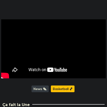
News 🗞️
Basketball 🏀
Ça fait la Une