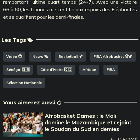
remportant l’ultime quart temps (24-7). Avec une victoire
66 à 60, les Lionnes mettent fin aux espoirs des Eléphantes
et se qualifient pour les demi-finales.
Les Tags
Vidéo 📺
News 🗞️
Basketball 🏀
FIBA Afrobasket 🏆🏀
Sénégal 🇸🇳
Côte d'Ivoire 🇨🇮
Afrique
FIBA
Sélection Nationale
Vous aimerez aussi
Afrobasket Dames : le Mali
domine le Mozambique et rejoint
le Soudan du Sud en demies
Jeu, 31 Jul 2025