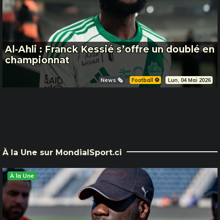
Al-Ahli : Franck Kessié s’offre un doublé en
championnat
News 🗞️
Football ⚽️
Lun, 04 Mai 2026
À la Une sur MondialSport.ci
À la Une