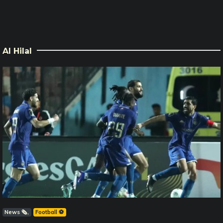
Al Hilal
News 🗞️
Football ⚽️