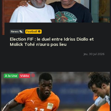
News 🗞️
Football ⚽️
Election FIF : le duel entre Idriss Diallo et
Malick Tohé n’aura pas lieu
Jeu, 30 Jul 2026
À la Une
Vidéo