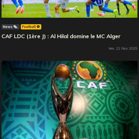
News 🗞️
Football ⚽️
CAF LDC (1ère J) : Al Hilal domine le MC Alger
Ven, 21 Nov 2025