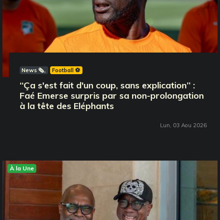
News 🗞️
Football ⚽️
‘‘Ça s'est fait d'un coup, sans explication’’ :
Faé Emerse surpris par sa non-prolongation
à la tête des Eléphants
Lun, 03 Aou 2026
À la Une