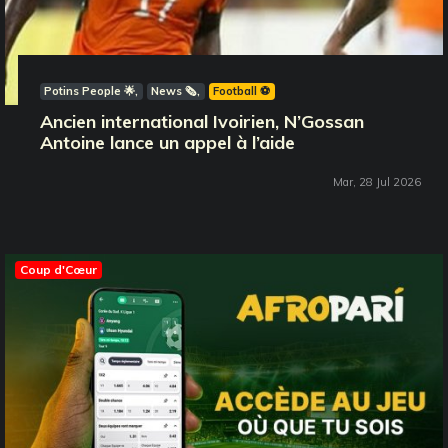
Potins People 🌟
News 🗞️
Football ⚽️
Ancien international Ivoirien, N’Gossan
Antoine lance un appel à l’aide
Mar, 28 Jul 2026
Coup d'Cœur