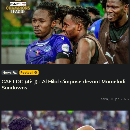
News 🗞️
Football ⚽️
CAF LDC (4è J) : Al Hilal s’impose devant Mamelodi
Sundowns
Sam, 31 Jan 2026