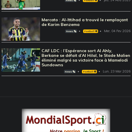
Jeu, 14 Aou 2025
News 🗞️
Football ⚽️
Mercato : Al-Ittihad a trouvé le remplaçant
de Karim Benzema
Mer, 04 Fev 2026
News 🗞️
Football ⚽️
CAF LDC : l’Espérance sort Al Ahly,
Berkane se défait d’Al Hilal, le Stade Malien
éliminé malgré sa victoire face à Mamelodi
Sundowns
Lun, 23 Mar 2026
News 🗞️
Football ⚽️