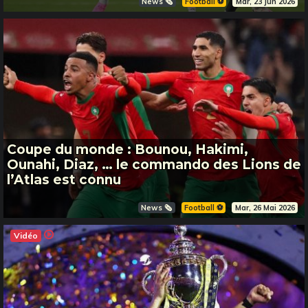
News 🗞️
Football ⚽️
Mar, 23 Jun 2026
Coupe du monde : Bounou, Hakimi,
Ounahi, Diaz, … le commando des Lions de
l’Atlas est connu
News 🗞️
Football ⚽️
Mar, 26 Mai 2026
Vidéo