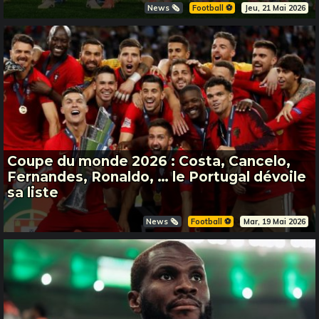
News 🗞️
Football ⚽️
Jeu, 21 Mai 2026
Coupe du monde 2026 : Costa, Cancelo,
Fernandes, Ronaldo, … le Portugal dévoile
sa liste
News 🗞️
Football ⚽️
Mar, 19 Mai 2026