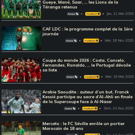
Gueye, Mané, Saar, … les Lions de la
Téranga retenus
Jeu, 21 Mai 2026
News 🗞️
Football ⚽️
CAF LDC : le programme complet de la 1ère
journée
Mar, 18 Nov 2025
News 🗞️
Football ⚽️
Coupe du monde 2026 : Costa, Cancelo,
Fernandes, Ronaldo, … le Portugal dévoile
sa liste
Mar, 19 Mai 2026
News 🗞️
Football ⚽️
Arabie Saoudite : auteur d’un but, Franck
Kessié participe au sacre d’Al-Ahli en finale
de la Supercoupe face à Al-Nassr
Sam, 23 Aou 2025
News 🗞️
Football ⚽️
Mercato : le FC Séville enrôle un portier
Marocain de 18 ans