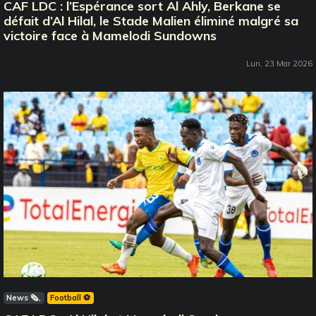
CAF LDC : l’Espérance sort Al Ahly, Berkane se
défait d’Al Hilal, le Stade Malien éliminé malgré sa
victoire face à Mamelodi Sundowns
Lun, 23 Mar 2026
News 🗞️
Football ⚽️