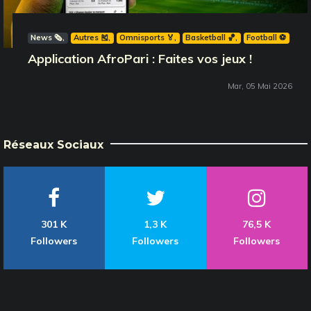
News 🗞️
Autres 🎽
Omnisports 🏅
Basketball 🏀
Football ⚽️
Application AfroPari : Faites vos jeux !
Mar, 05 Mai 2026
Réseaux Sociaux
301 K
1,3 K
76,5 K
Followers
Followers
Followers