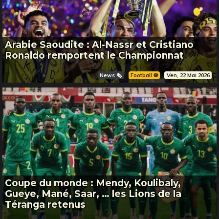
Arabie Saoudite : Al-Nassr et Cristiano
Ronaldo remportent le Championnat
News 🗞️
Football ⚽️
Ven, 22 Mai 2026
Coupe du monde : Mendy, Koulibaly,
Gueye, Mané, Saar, … les Lions de la
Téranga retenus