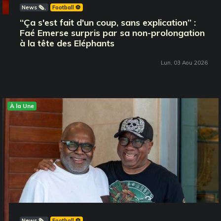
News 🗞️
Football ⚽️
‘‘Ça s'est fait d'un coup, sans explication’’ :
Faé Emerse surpris par sa non-prolongation
à la tête des Eléphants
Lun, 03 Aou 2026
À la Une
News 🗞️
Football ⚽️