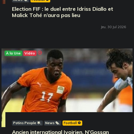
Election FIF : le duel entre Idriss Diallo et
Malick Tohé n’aura pas lieu
Jeu, 30 Jul 2026
À la Une
Vidéo
Potins People 🌟
News 🗞️
Football ⚽️
Ancien international Ivoirien, N’Gossan