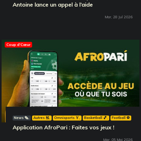
Antoine lance un appel à l’aide
Mar, 28 Jul 2026
Coup d'Cœur
News 🗞️
Autres 🎽
Omnisports 🏅
Basketball 🏀
Football ⚽️
Application AfroPari : Faites vos jeux !
Mar, 05 Mai 2026