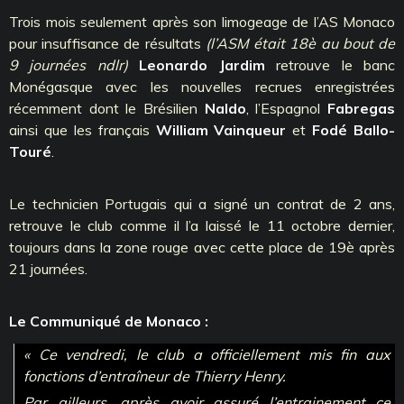
Trois mois seulement après son limogeage de l’AS Monaco
pour insuffisance de résultats
(l’ASM était 18è au bout de
9 journées ndlr)
Leonardo Jardim
retrouve le banc
Monégasque avec les nouvelles recrues enregistrées
récemment dont le Brésilien
Naldo
, l’Espagnol
Fabregas
ainsi que les français
William Vainqueur
et
Fodé Ballo-
Touré
.
Le technicien Portugais qui a signé un contrat de 2 ans,
retrouve le club comme il l’a laissé le 11 octobre dernier,
toujours dans la zone rouge avec cette place de 19è après
21 journées.
Le Communiqué de Monaco :
« Ce vendredi, le club a officiellement mis fin aux
fonctions d’entraîneur de Thierry Henry.
Par ailleurs, après avoir assuré l’entrainement ce