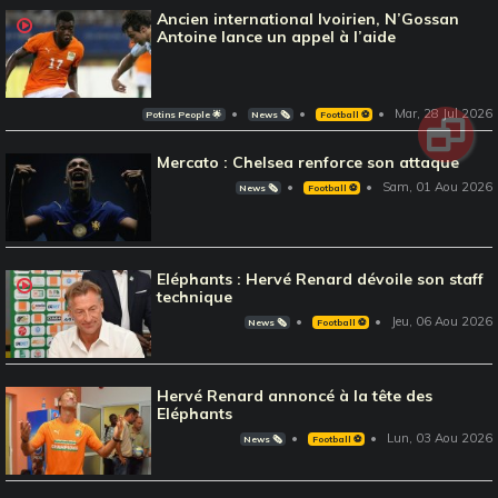
Ancien international Ivoirien, N’Gossan
Antoine lance un appel à l’aide
Mar, 28 Jul 2026
Potins People 🌟
News 🗞️
Football ⚽️
Mercato : Chelsea renforce son attaque
Sam, 01 Aou 2026
News 🗞️
Football ⚽️
Eléphants : Hervé Renard dévoile son staff
technique
Jeu, 06 Aou 2026
News 🗞️
Football ⚽️
Hervé Renard annoncé à la tête des
Eléphants
Lun, 03 Aou 2026
News 🗞️
Football ⚽️