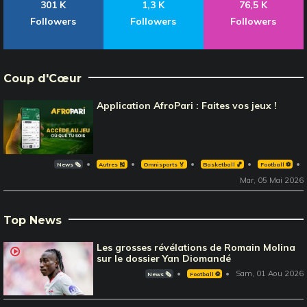
301 K
1,3 K
76,5 K
Followers
Followers
Followers
Coup d'Cœur
Application AfroPari : Faites vos jeux !
News 🗞️
Autres 🎽
Omnisports 🏅
Basketball 🏀
Football ⚽️
Mar, 05 Mai 2026
Top News
Les grosses révélations de Romain Molina
sur le dossier Yan Diomandé
Sam, 01 Aou 2026
News 🗞️
Football ⚽️