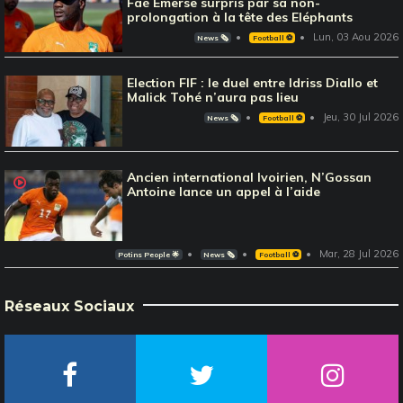
Faé Emerse surpris par sa non-
prolongation à la tête des Eléphants
Lun, 03 Aou 2026
News 🗞️
Football ⚽️
Election FIF : le duel entre Idriss Diallo et
Malick Tohé n’aura pas lieu
Jeu, 30 Jul 2026
News 🗞️
Football ⚽️
Ancien international Ivoirien, N’Gossan
Antoine lance un appel à l’aide
Mar, 28 Jul 2026
Potins People 🌟
News 🗞️
Football ⚽️
Réseaux Sociaux