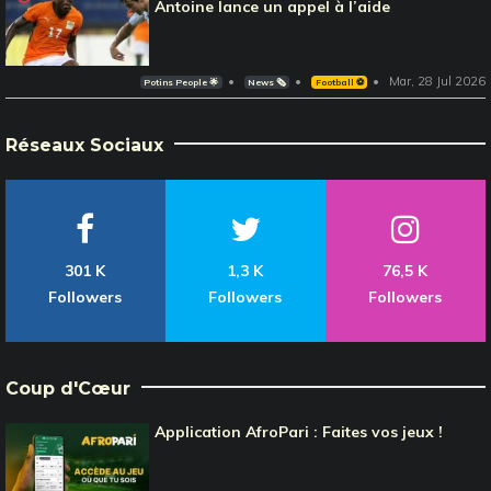
Antoine lance un appel à l’aide
Mar, 28 Jul 2026
Potins People 🌟
News 🗞️
Football ⚽️
Réseaux Sociaux
301 K
1,3 K
76,5 K
Followers
Followers
Followers
Coup d'Cœur
Application AfroPari : Faites vos jeux !