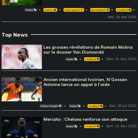
News 🗞️
Autres 🎽
Omnisports 🏅
Basketball 🏀
Football ⚽️
Mar, 05 Mai 2026
Top News
Les grosses révélations de Romain Molina
sur le dossier Yan Diomandé
Sam, 01 Aou 2026
News 🗞️
Football ⚽️
Ancien international Ivoirien, N’Gossan
Antoine lance un appel à l’aide
Mar, 28 Jul 2026
Potins People 🌟
News 🗞️
Football ⚽️
Mercato : Chelsea renforce son attaque
Sam, 01 Aou 2026
News 🗞️
Football ⚽️