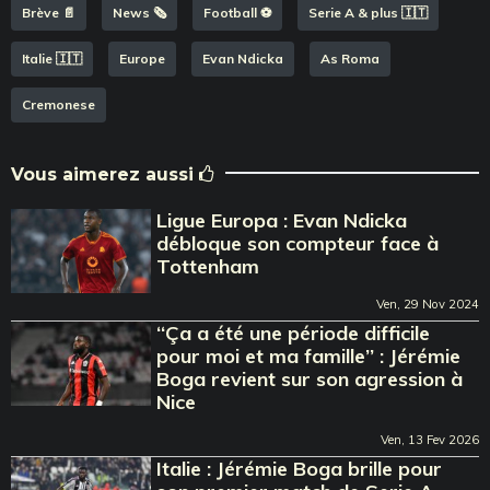
Brève 📄
News 🗞️
Football ⚽️
Serie A & plus 🇮🇹
Italie 🇮🇹
Europe
Evan Ndicka
As Roma
Cremonese
Vous aimerez aussi
Ligue Europa : Evan Ndicka
débloque son compteur face à
Tottenham
Ven, 29 Nov 2024
‘‘Ça a été une période difficile
pour moi et ma famille’’ : Jérémie
Boga revient sur son agression à
Nice
Ven, 13 Fev 2026
Italie : Jérémie Boga brille pour