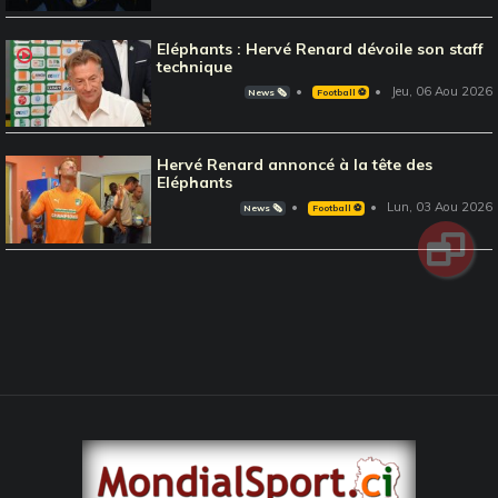
Eléphants : Hervé Renard dévoile son staff
technique
Jeu, 06 Aou 2026
News 🗞️
Football ⚽️
Hervé Renard annoncé à la tête des
Eléphants
Lun, 03 Aou 2026
News 🗞️
Football ⚽️