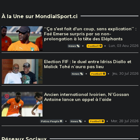
À la Une sur MondialSport.ci
‘‘Ça s'est fait d'un coup, sans explication’’ :
Faé Emerse surpris par sa non-
prolongation à la tête des Eléphants
Lun, 03 Aou 2026
News 🗞️
Football ⚽️
Election FIF : le duel entre Idriss Diallo et
Malick Tohé n’aura pas lieu
Jeu, 30 Jul 2026
News 🗞️
Football ⚽️
Ancien international Ivoirien, N’Gossan
Antoine lance un appel à l’aide
Mar, 28 Jul 2026
Potins People 🌟
News 🗞️
Football ⚽️
Réseaux Sociaux