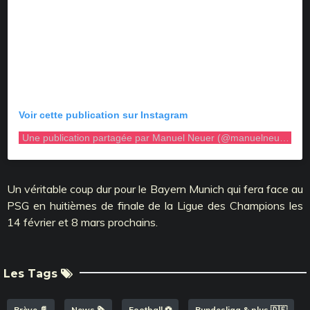
Voir cette publication sur Instagram
Une publication partagée par Manuel Neuer (@manuelneuer)
Un véritable coup dur pour le Bayern Munich qui fera face au
PSG en huitièmes de finale de la Ligue des Champions les
14 février et 8 mars prochains.
Les Tags
Brève 📄
News 🗞️
Football ⚽️
Bundesliga & plus 🇩🇪