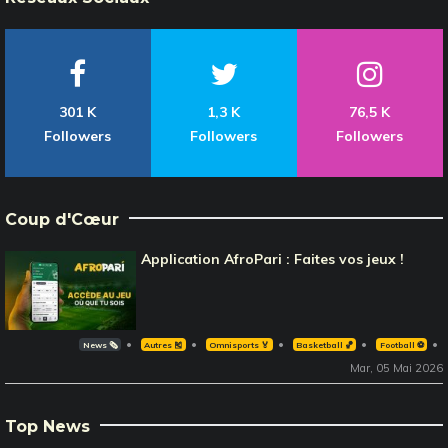
301 K
1,3 K
76,5 K
Followers
Followers
Followers
Coup d'Cœur
Application AfroPari : Faites vos jeux !
News 🗞️
Autres 🎽
Omnisports 🏅
Basketball 🏀
Football ⚽️
Mar, 05 Mai 2026
Top News