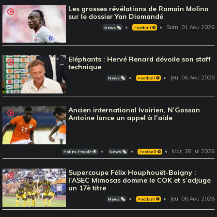
Les grosses révélations de Romain Molina
sur le dossier Yan Diomandé
Sam, 01 Aou 2026
News 🗞️
Football ⚽️
Eléphants : Hervé Renard dévoile son staff
technique
Jeu, 06 Aou 2026
News 🗞️
Football ⚽️
Ancien international Ivoirien, N’Gossan
Antoine lance un appel à l’aide
Mar, 28 Jul 2026
Potins People 🌟
News 🗞️
Football ⚽️
Supercoupe Félix Houphouët-Boigny :
l’ASEC Mimosas domine le COK et s’adjuge
un 17è titre
Jeu, 06 Aou 2026
News 🗞️
Football ⚽️