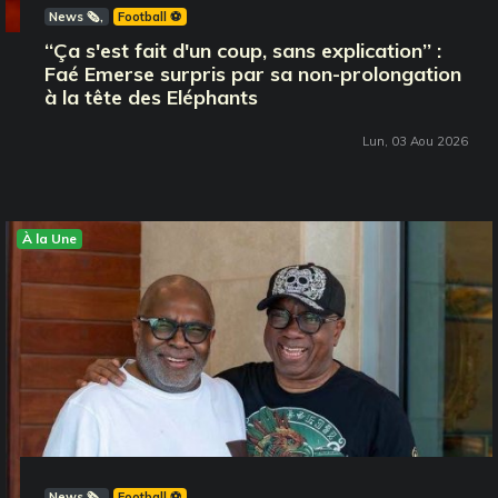
News 🗞️
Football ⚽️
‘‘Ça s'est fait d'un coup, sans explication’’ :
Faé Emerse surpris par sa non-prolongation
à la tête des Eléphants
Lun, 03 Aou 2026
À la Une
News 🗞️
Football ⚽️