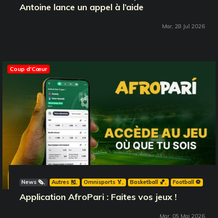
Antoine lance un appel à l’aide
Mar, 28 Jul 2026
Coup d'Cœur
News 🗞️
Autres 🎽
Omnisports 🏅
Basketball 🏀
Football ⚽️
Application AfroPari : Faites vos jeux !
Mar, 05 Mai 2026