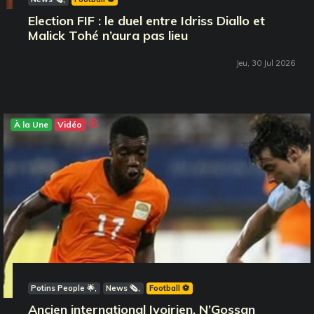
Election FIF : le duel entre Idriss Diallo et
Malick Tohé n’aura pas lieu
Jeu, 30 Jul 2026
À la Une
Vidéo
Potins People 🌟
News 🗞️
Football ⚽️
Ancien international Ivoirien, N’Gossan