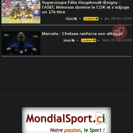
Supercoupe Félix Houphouët-Boigny :
l’ASEC Mimosas domine le COK et s’adjuge
un 17è titre
Jeu, 06 Aou 2026
News 🗞️
Football ⚽️
Mercato : Chelsea renforce son attaque
Sam, 01 Aou 2026
News 🗞️
Football ⚽️