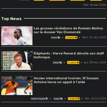
Mar, 05 Mai 2026
Top News
Les grosses révélations de Romain Molina
sur le dossier Yan Diomandé
Sam, 01 Aou 2026
News 🗞️
Football ⚽️
Eléphants : Hervé Renard dévoile son staff
technique
Jeu, 06 Aou 2026
News 🗞️
Football ⚽️
Ancien international Ivoirien, N’Gossan
Antoine lance un appel à l’aide
Mar, 28 Jul 2026
Potins People 🌟
News 🗞️
Football ⚽️