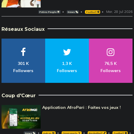
Mar, 28 Jul 2026
Potins People 🌟
News 🗞️
Football ⚽️
Réseaux Sociaux
301 K
1,3 K
76,5 K
Followers
Followers
Followers
Coup d'Cœur
Application AfroPari : Faites vos jeux !
News 🗞️
Autres 🎽
Omnisports 🏅
Basketball 🏀
Football ⚽️