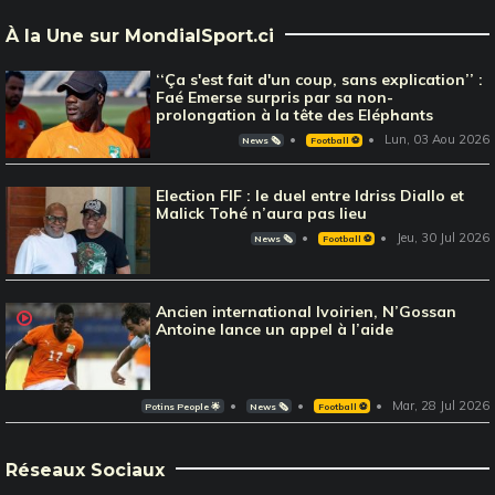
À la Une sur MondialSport.ci
‘‘Ça s'est fait d'un coup, sans explication’’ :
Faé Emerse surpris par sa non-
prolongation à la tête des Eléphants
Lun, 03 Aou 2026
News 🗞️
Football ⚽️
Election FIF : le duel entre Idriss Diallo et
Malick Tohé n’aura pas lieu
Jeu, 30 Jul 2026
News 🗞️
Football ⚽️
Ancien international Ivoirien, N’Gossan
Antoine lance un appel à l’aide
Mar, 28 Jul 2026
Potins People 🌟
News 🗞️
Football ⚽️
Réseaux Sociaux