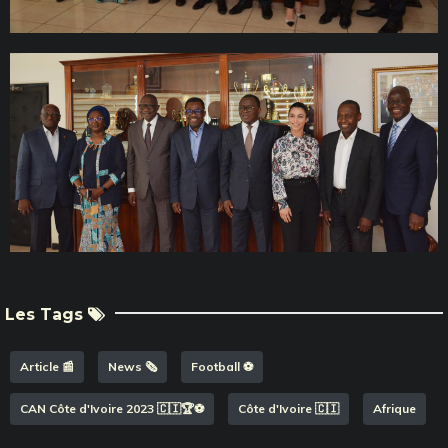
Les Tags
Article 📰
News 🗞️
Football ⚽️
CAN Côte d'Ivoire 2023 🇨🇮🏆⚽️
Côte d'Ivoire 🇨🇮
Afrique