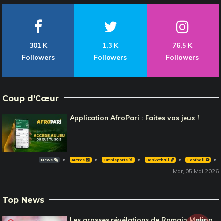
301 K
1,3 K
76,5 K
Followers
Followers
Followers
Coup d'Cœur
Application AfroPari : Faites vos jeux !
News 🗞️
Autres 🎽
Omnisports 🏅
Basketball 🏀
Football ⚽️
Mar, 05 Mai 2026
Top News
Les grosses révélations de Romain Molina