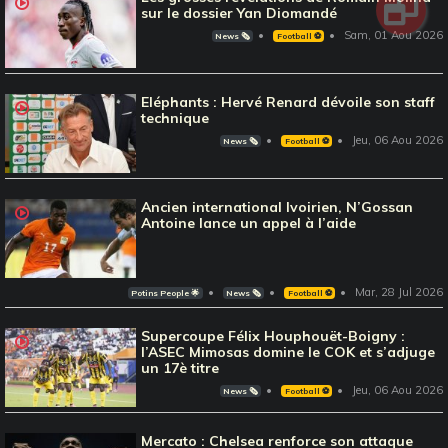
sur le dossier Yan Diomandé
Sam, 01 Aou 2026
News 🗞️
Football ⚽️
Eléphants : Hervé Renard dévoile son staff
technique
Jeu, 06 Aou 2026
News 🗞️
Football ⚽️
Ancien international Ivoirien, N’Gossan
Antoine lance un appel à l’aide
Mar, 28 Jul 2026
Potins People 🌟
News 🗞️
Football ⚽️
Supercoupe Félix Houphouët-Boigny :
l’ASEC Mimosas domine le COK et s’adjuge
un 17è titre
Jeu, 06 Aou 2026
News 🗞️
Football ⚽️
Mercato : Chelsea renforce son attaque