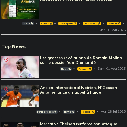
News 🗞️
Autres 🎽
Omnisports 🏅
Basketball 🏀
Football ⚽️
Mar, 05 Mai 2026
Top News
Les grosses révélations de Romain Molina
sur le dossier Yan Diomandé
Sam, 01 Aou 2026
News 🗞️
Football ⚽️
Ancien international Ivoirien, N’Gossan
Antoine lance un appel à l’aide
Mar, 28 Jul 2026
Potins People 🌟
News 🗞️
Football ⚽️
Mercato : Chelsea renforce son attaque