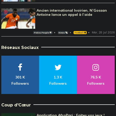
Ancien international Ivoirien, N’Gossan
Antoine lance un appel à l’aide
Mar, 28 Jul 2026
Potins People 🌟
News 🗞️
Football ⚽️
Réseaux Sociaux
301 K
1,3 K
76,5 K
Followers
Followers
Followers
Coup d'Cœur
Application AfroPari : Faites vos jeux !