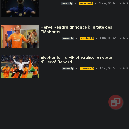
Sam, 01 Aou 2026
News 🗞️
Football ⚽️
Hervé Renard annoncé à la tête des
Eléphants
Lun, 03 Aou 2026
News 🗞️
Football ⚽️
Eléphants : la FIF officialise le retour
d’Hervé Renard
Mar, 04 Aou 2026
News 🗞️
Football ⚽️