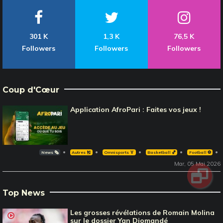
301 K
1,3 K
76,5 K
Followers
Followers
Followers
Coup d'Cœur
Application AfroPari : Faites vos jeux !
News 🗞️
Autres 🎽
Omnisports 🏅
Basketball 🏀
Football ⚽️
Mar, 05 Mai 2026
Top News
Les grosses révélations de Romain Molina
sur le dossier Yan Diomandé