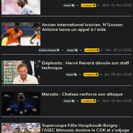
Sam, 01 Aou 2026
News 🗞️
Football ⚽️
Ancien international Ivoirien, N’Gossan
Antoine lance un appel à l’aide
Mar, 28 Jul 2026
Potins People 🌟
News 🗞️
Football ⚽️
Eléphants : Hervé Renard dévoile son staff
technique
Jeu, 06 Aou 2026
News 🗞️
Football ⚽️
Mercato : Chelsea renforce son attaque
Sam, 01 Aou 2026
News 🗞️
Football ⚽️
Supercoupe Félix Houphouët-Boigny :
l’ASEC Mimosas domine le COK et s’adjuge