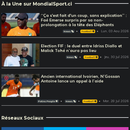
À la Une sur MondialSport.ci
‘‘Ça s'est fait d'un coup, sans explication’’ :
Faé Emerse surpris par sa non-
prolongation à la tête des Eléphants
Lun, 03 Aou 2026
News 🗞️
Football ⚽️
Election FIF : le duel entre Idriss Diallo et
Malick Tohé n’aura pas lieu
Jeu, 30 Jul 2026
News 🗞️
Football ⚽️
Ancien international Ivoirien, N’Gossan
Antoine lance un appel à l’aide
Mar, 28 Jul 2026
Potins People 🌟
News 🗞️
Football ⚽️
Réseaux Sociaux