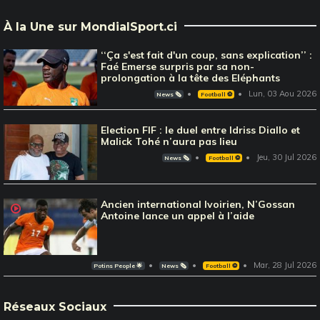
À la Une sur MondialSport.ci
‘‘Ça s'est fait d'un coup, sans explication’’ :
Faé Emerse surpris par sa non-
prolongation à la tête des Eléphants
Lun, 03 Aou 2026
News 🗞️
Football ⚽️
Election FIF : le duel entre Idriss Diallo et
Malick Tohé n’aura pas lieu
Jeu, 30 Jul 2026
News 🗞️
Football ⚽️
Ancien international Ivoirien, N’Gossan
Antoine lance un appel à l’aide
Mar, 28 Jul 2026
Potins People 🌟
News 🗞️
Football ⚽️
Réseaux Sociaux