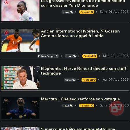
Les grosses révélations de Romain Molina
sur le dossier Yan Diomandé
Sam, 01 Aou 2026
News 🗞️
Football ⚽️
Ancien international Ivoirien, N’Gossan
Antoine lance un appel à l’aide
Mar, 28 Jul 2026
Potins People 🌟
News 🗞️
Football ⚽️
Eléphants : Hervé Renard dévoile son staff
technique
Jeu, 06 Aou 2026
News 🗞️
Football ⚽️
Mercato : Chelsea renforce son attaque
Sam, 01 Aou 2026
News 🗞️
Football ⚽️
Supercoupe Félix Houphouët-Boigny :