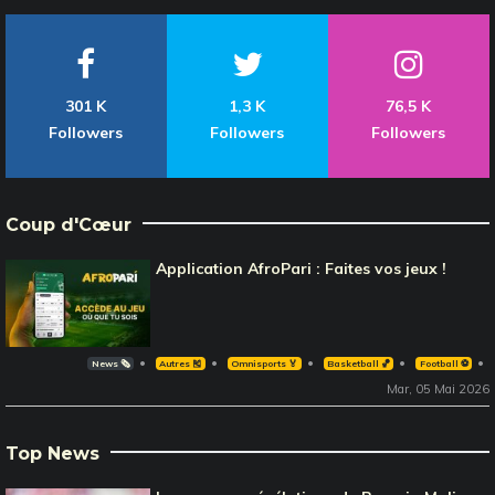
301 K
1,3 K
76,5 K
Followers
Followers
Followers
Coup d'Cœur
Application AfroPari : Faites vos jeux !
News 🗞️
Autres 🎽
Omnisports 🏅
Basketball 🏀
Football ⚽️
Mar, 05 Mai 2026
Top News