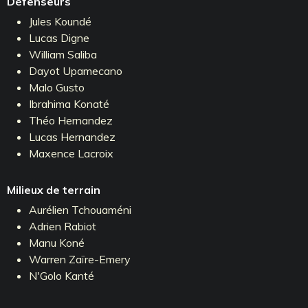
Défenseurs
Jules Koundé
Lucas Digne
William Saliba
Dayot Upamecano
Malo Gusto
Ibrahima Konaté
Théo Hernandez
Lucas Hernandez
Maxence Lacroix
Milieux de terrain
Aurélien Tchouaméni
Adrien Rabiot
Manu Koné
Warren Zaïre-Emery
N'Golo Kanté