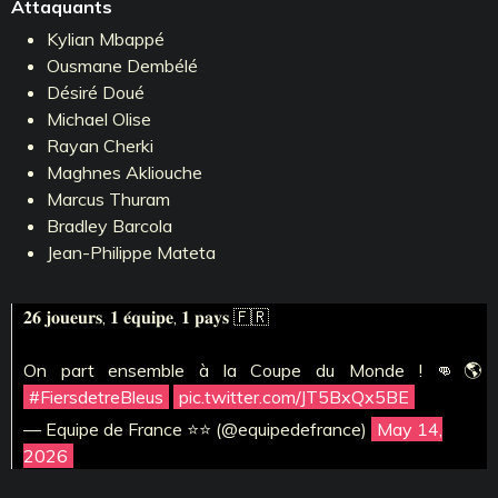
Attaquants
Kylian Mbappé
Ousmane Dembélé
Désiré Doué
Michael Olise
Rayan Cherki
Maghnes Akliouche
Marcus Thuram
Bradley Barcola
Jean-Philippe Mateta
𝟐𝟔 𝐣𝐨𝐮𝐞𝐮𝐫𝐬, 𝟏 𝐞́𝐪𝐮𝐢𝐩𝐞, 𝟏 𝐩𝐚𝐲𝐬 🇫🇷
On part ensemble à la Coupe du Monde ! 👊🌎
#FiersdetreBleus
pic.twitter.com/JT5BxQx5BE
— Equipe de France ⭐⭐ (@equipedefrance)
May 14,
2026