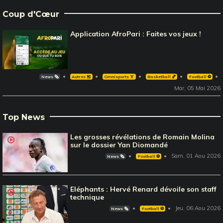
Coup d'Cœur
Application AfroPari : Faites vos jeux !
News 🗞️
Autres 🎽
Omnisports 🏅
Basketball 🏀
Football ⚽️
Mar, 05 Mai 2026
Top News
Les grosses révélations de Romain Molina
sur le dossier Yan Diomandé
Sam, 01 Aou 2026
News 🗞️
Football ⚽️
Eléphants : Hervé Renard dévoile son staff
technique
Jeu, 06 Aou 2026
News 🗞️
Football ⚽️