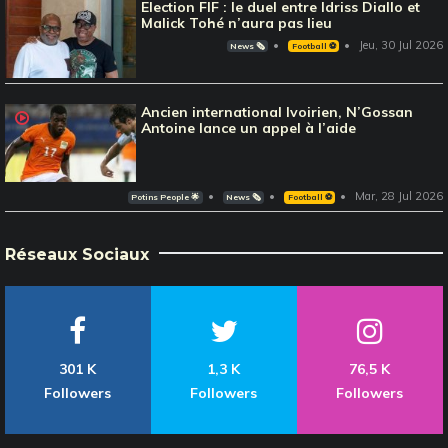
Election FIF : le duel entre Idriss Diallo et
Malick Tohé n’aura pas lieu
Jeu, 30 Jul 2026
News 🗞️
Football ⚽️
Ancien international Ivoirien, N’Gossan
Antoine lance un appel à l’aide
Mar, 28 Jul 2026
Potins People 🌟
News 🗞️
Football ⚽️
Réseaux Sociaux
301 K
1,3 K
76,5 K
Followers
Followers
Followers