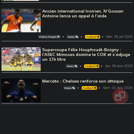
Ancien international Ivoirien, N’Gossan
Antoine lance un appel à l’aide
Mar, 28 Jul 2026
Potins People 🌟
News 🗞️
Football ⚽️
Supercoupe Félix Houphouët-Boigny :
l’ASEC Mimosas domine le COK et s’adjuge
un 17è titre
Jeu, 06 Aou 2026
News 🗞️
Football ⚽️
Mercato : Chelsea renforce son attaque
Sam, 01 Aou 2026
News 🗞️
Football ⚽️