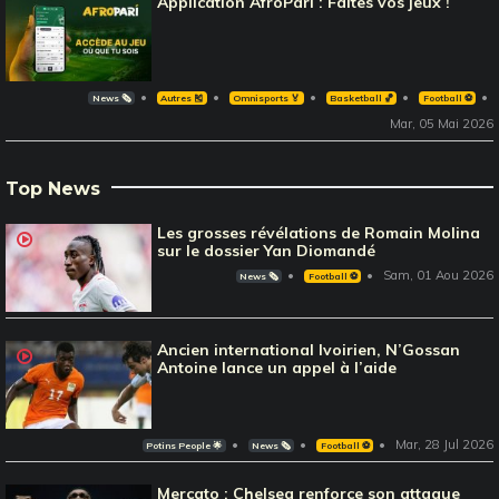
Application AfroPari : Faites vos jeux !
News 🗞️
Autres 🎽
Omnisports 🏅
Basketball 🏀
Football ⚽️
Mar, 05 Mai 2026
Top News
Les grosses révélations de Romain Molina
sur le dossier Yan Diomandé
Sam, 01 Aou 2026
News 🗞️
Football ⚽️
Ancien international Ivoirien, N’Gossan
Antoine lance un appel à l’aide
Mar, 28 Jul 2026
Potins People 🌟
News 🗞️
Football ⚽️
Mercato : Chelsea renforce son attaque