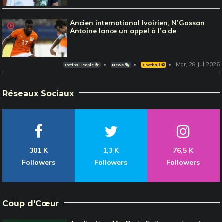
Ancien international Ivoirien, N’Gossan
Antoine lance un appel à l’aide
Mar, 28 Jul 2026
Potins People 🌟
News 🗞️
Football ⚽️
Réseaux Sociaux
301 K
1,3 K
76,5 K
Followers
Followers
Followers
Coup d'Cœur