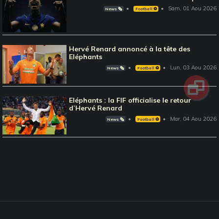
Sam, 01 Aou 2026
News 🗞️
Football ⚽️
Hervé Renard annoncé à la tête des
Eléphants
Lun, 03 Aou 2026
News 🗞️
Football ⚽️
Eléphants : la FIF officialise le retour
d’Hervé Renard
Mar, 04 Aou 2026
News 🗞️
Football ⚽️