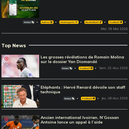
News 🗞️
Autres 🎽
Omnisports 🏅
Basketball 🏀
Football ⚽️
Mar, 05 Mai 2026
Top News
Les grosses révélations de Romain Molina
sur le dossier Yan Diomandé
Sam, 01 Aou 2026
News 🗞️
Football ⚽️
Eléphants : Hervé Renard dévoile son staff
technique
Jeu, 06 Aou 2026
News 🗞️
Football ⚽️
Ancien international Ivoirien, N’Gossan
Antoine lance un appel à l’aide