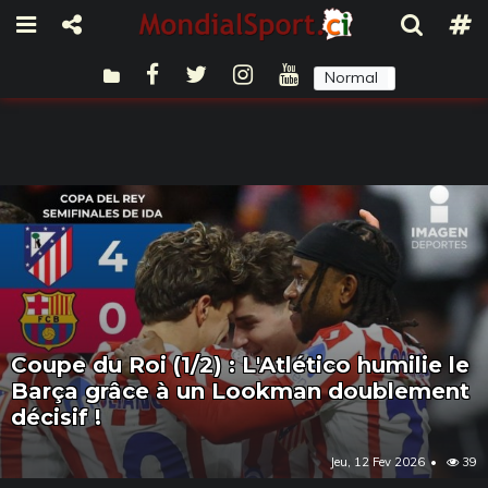
Normal
Sombre
Coupe du Roi (1/2) : L'Atlético humilie le
Barça grâce à un Lookman doublement
décisif !
Jeu, 12 Fev 2026
39