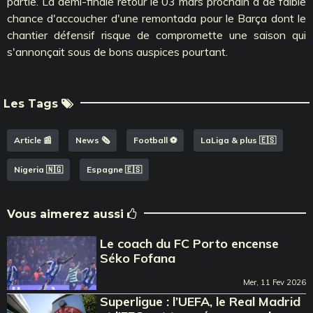
partie. La demi-finale retour le 03 mars prochain a de faible
chance d'accoucher d'une remontada pour le Barça dont le
chantier défensif risque de compromette une saison qui
s'annonçait sous de bons auspices pourtant.
Les Tags
Article 📰
News 🗞️
Football ⚽️
LaLiga & plus 🇪🇸
Nigeria 🇳🇬
Espagne 🇪🇸
Vous aimerez aussi
Le coach du FC Porto encense
Séko Fofana
Mer, 11 Fev 2026
Superligue : l’UEFA, le Real Madrid