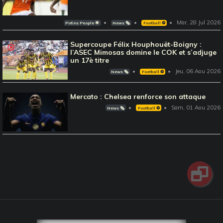
Mar, 28 Jul 2026
Potins People 🌟
News 🗞️
Football ⚽️
Supercoupe Félix Houphouët-Boigny :
l’ASEC Mimosas domine le COK et s’adjuge
un 17è titre
Jeu, 06 Aou 2026
News 🗞️
Football ⚽️
Mercato : Chelsea renforce son attaque
Sam, 01 Aou 2026
News 🗞️
Football ⚽️