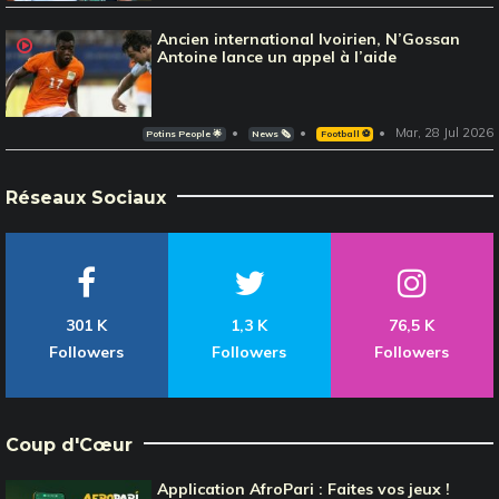
Ancien international Ivoirien, N’Gossan
Antoine lance un appel à l’aide
Mar, 28 Jul 2026
Potins People 🌟
News 🗞️
Football ⚽️
Réseaux Sociaux
301 K
1,3 K
76,5 K
Followers
Followers
Followers
Coup d'Cœur
Application AfroPari : Faites vos jeux !