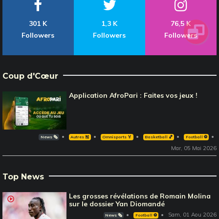
301 K
1,3 K
76,5 K
Followers
Followers
Followers
Coup d'Cœur
Application AfroPari : Faites vos jeux !
News 🗞️
Autres 🎽
Omnisports 🏅
Basketball 🏀
Football ⚽️
Mar, 05 Mai 2026
Top News
Les grosses révélations de Romain Molina
sur le dossier Yan Diomandé
Sam, 01 Aou 2026
News 🗞️
Football ⚽️