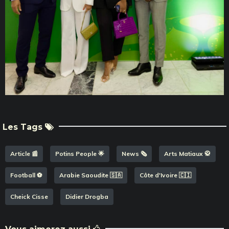
Les Tags
Article 📰
Potins People 🌟
News 🗞️
Arts Matiaux 🥋
Football ⚽️
Arabie Saoudite 🇸🇦
Côte d'Ivoire 🇨🇮
Cheick Cisse
Didier Drogba