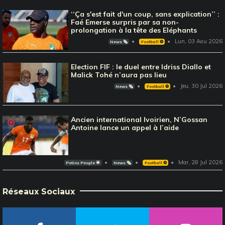
‘‘Ça s'est fait d'un coup, sans explication’’ :
Faé Emerse surpris par sa non-
prolongation à la tête des Eléphants
Lun, 03 Aou 2026
News 🗞️
Football ⚽️
Election FIF : le duel entre Idriss Diallo et
Malick Tohé n’aura pas lieu
Jeu, 30 Jul 2026
News 🗞️
Football ⚽️
Ancien international Ivoirien, N’Gossan
Antoine lance un appel à l’aide
Mar, 28 Jul 2026
Potins People 🌟
News 🗞️
Football ⚽️
Réseaux Sociaux