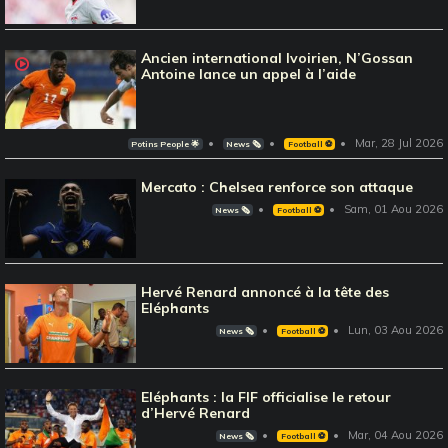
Ancien international Ivoirien, N’Gossan
Antoine lance un appel à l’aide
Mar, 28 Jul 2026
Potins People 🌟
News 🗞️
Football ⚽️
Mercato : Chelsea renforce son attaque
Sam, 01 Aou 2026
News 🗞️
Football ⚽️
Hervé Renard annoncé à la tête des
Eléphants
Lun, 03 Aou 2026
News 🗞️
Football ⚽️
Eléphants : la FIF officialise le retour
d’Hervé Renard
Mar, 04 Aou 2026
News 🗞️
Football ⚽️