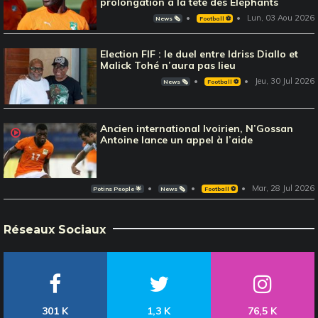
prolongation à la tête des Eléphants
Lun, 03 Aou 2026
News 🗞️
Football ⚽️
Election FIF : le duel entre Idriss Diallo et
Malick Tohé n’aura pas lieu
Jeu, 30 Jul 2026
News 🗞️
Football ⚽️
Ancien international Ivoirien, N’Gossan
Antoine lance un appel à l’aide
Mar, 28 Jul 2026
Potins People 🌟
News 🗞️
Football ⚽️
Réseaux Sociaux
301 K
1,3 K
76,5 K