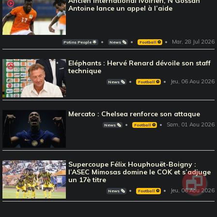
Ancien international Ivoirien, N’Gossan
Antoine lance un appel à l’aide
Mar, 28 Jul 2026
Potins People 🌟
News 🗞️
Football ⚽️
Eléphants : Hervé Renard dévoile son staff
technique
Jeu, 06 Aou 2026
News 🗞️
Football ⚽️
Mercato : Chelsea renforce son attaque
Sam, 01 Aou 2026
News 🗞️
Football ⚽️
Supercoupe Félix Houphouët-Boigny :
l’ASEC Mimosas domine le COK et s’adjuge
un 17è titre
Jeu, 06 Aou 2026
News 🗞️
Football ⚽️