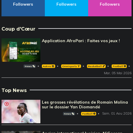
Followers
Followers
Followers
Coup d'Cœur
Application AfroPari : Faites vos jeux !
News 🗞️
Autres 🎽
Omnisports 🏅
Basketball 🏀
Football ⚽️
Mar, 05 Mai 2026
Top News
Les grosses révélations de Romain Molina
sur le dossier Yan Diomandé
Sam, 01 Aou 2026
News 🗞️
Football ⚽️