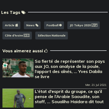
Les Tags
Article 📰
News 🗞️
Football ⚽️
JO Tokyo 2020 🇯🇵
Côte d'Ivoire 🇨🇮
Sélection Nationale
Vous aimerez aussi
Sa fierté de représenter son pays
aux JO, son analyse de la poule,
l’apport des aînés, … Yves Dabila
se livre
Mer, 21 Jul 2021
L'état d'esprit du groupe, ce qu’il
pense de l’Arabie Saoudite, son
staff, … Soualiho Haidara dit tout