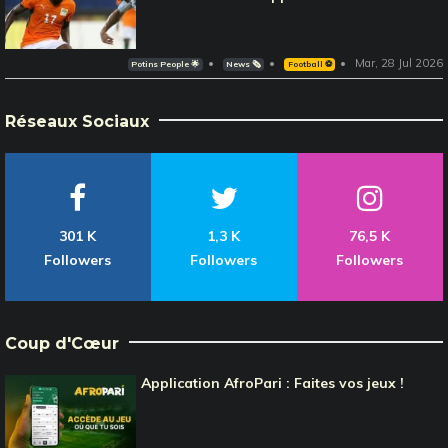
Mar, 28 Jul 2026
Potins People 🌟
News 🗞️
Football ⚽️
Réseaux Sociaux
301 K
1,3 K
76,5 K
Followers
Followers
Followers
Coup d'Cœur
Application AfroPari : Faites vos jeux !