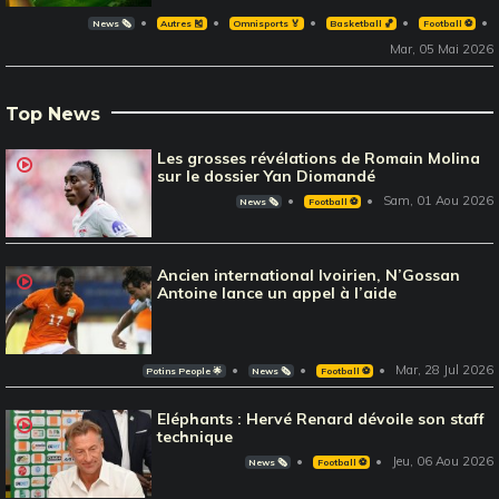
News 🗞️
Autres 🎽
Omnisports 🏅
Basketball 🏀
Football ⚽️
Mar, 05 Mai 2026
Top News
Les grosses révélations de Romain Molina
sur le dossier Yan Diomandé
Sam, 01 Aou 2026
News 🗞️
Football ⚽️
Ancien international Ivoirien, N’Gossan
Antoine lance un appel à l’aide
Mar, 28 Jul 2026
Potins People 🌟
News 🗞️
Football ⚽️
Eléphants : Hervé Renard dévoile son staff
technique
Jeu, 06 Aou 2026
News 🗞️
Football ⚽️