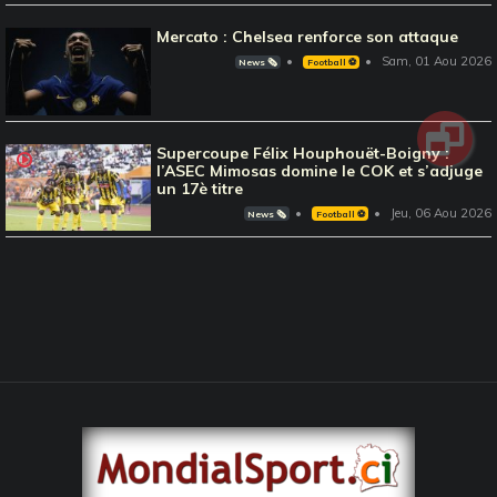
Mercato : Chelsea renforce son attaque
Sam, 01 Aou 2026
News 🗞️
Football ⚽️
Supercoupe Félix Houphouët-Boigny :
l’ASEC Mimosas domine le COK et s’adjuge
un 17è titre
Jeu, 06 Aou 2026
News 🗞️
Football ⚽️