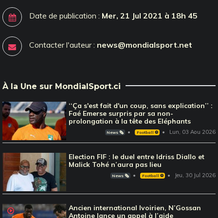
Date de publication :
Mer, 21 Jul 2021 à 18h 45
Contacter l'auteur :
news@mondialsport.net
À la Une sur MondialSport.ci
‘‘Ça s'est fait d'un coup, sans explication’’ :
Faé Emerse surpris par sa non-
prolongation à la tête des Eléphants
Lun, 03 Aou 2026
News 🗞️
Football ⚽️
Election FIF : le duel entre Idriss Diallo et
Malick Tohé n’aura pas lieu
Jeu, 30 Jul 2026
News 🗞️
Football ⚽️
Ancien international Ivoirien, N’Gossan
Antoine lance un appel à l’aide