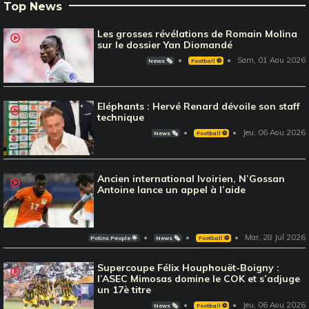
Top News
Les grosses révélations de Romain Molina
sur le dossier Yan Diomandé
Sam, 01 Aou 2026
News 🗞️
Football ⚽️
Eléphants : Hervé Renard dévoile son staff
technique
Jeu, 06 Aou 2026
News 🗞️
Football ⚽️
Ancien international Ivoirien, N’Gossan
Antoine lance un appel à l’aide
Mar, 28 Jul 2026
Potins People 🌟
News 🗞️
Football ⚽️
Supercoupe Félix Houphouët-Boigny :
l’ASEC Mimosas domine le COK et s’adjuge
un 17è titre
Jeu, 06 Aou 2026
News 🗞️
Football ⚽️