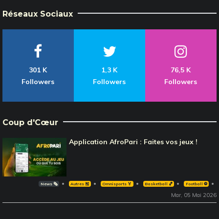
Réseaux Sociaux
301 K
1,3 K
76,5 K
Followers
Followers
Followers
Coup d'Cœur
Application AfroPari : Faites vos jeux !
News 🗞️
Autres 🎽
Omnisports 🏅
Basketball 🏀
Football ⚽️
Mar, 05 Mai 2026