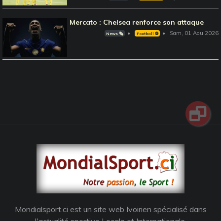
Mercato : Chelsea renforce son attaque
Sam, 01 Aou 2026
News 🗞️
Football ⚽️
Mondialsport.ci est un site web Ivoirien spécialisé dans