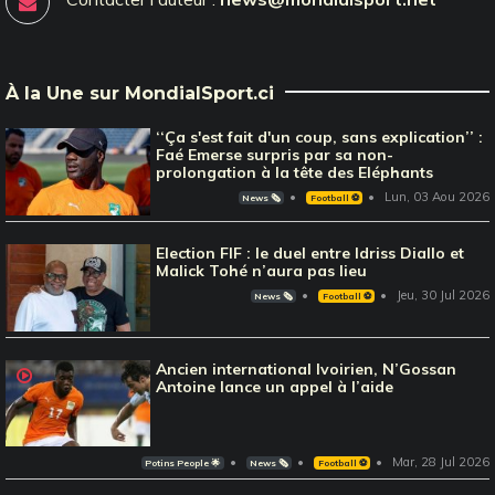
À la Une sur MondialSport.ci
‘‘Ça s'est fait d'un coup, sans explication’’ :
Faé Emerse surpris par sa non-
prolongation à la tête des Eléphants
Lun, 03 Aou 2026
News 🗞️
Football ⚽️
Election FIF : le duel entre Idriss Diallo et
Malick Tohé n’aura pas lieu
Jeu, 30 Jul 2026
News 🗞️
Football ⚽️
Ancien international Ivoirien, N’Gossan
Antoine lance un appel à l’aide
Mar, 28 Jul 2026
Potins People 🌟
News 🗞️
Football ⚽️