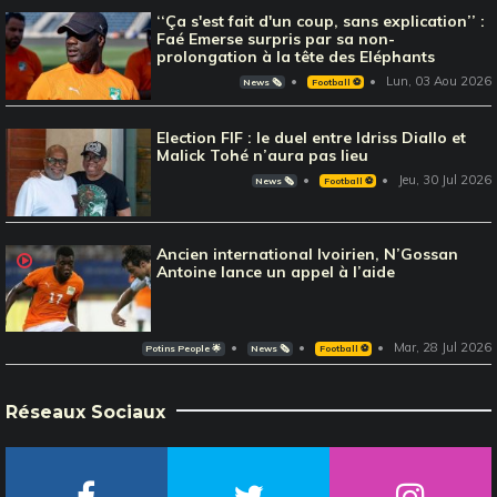
‘‘Ça s'est fait d'un coup, sans explication’’ :
Faé Emerse surpris par sa non-
prolongation à la tête des Eléphants
Lun, 03 Aou 2026
News 🗞️
Football ⚽️
Election FIF : le duel entre Idriss Diallo et
Malick Tohé n’aura pas lieu
Jeu, 30 Jul 2026
News 🗞️
Football ⚽️
Ancien international Ivoirien, N’Gossan
Antoine lance un appel à l’aide
Mar, 28 Jul 2026
Potins People 🌟
News 🗞️
Football ⚽️
Réseaux Sociaux