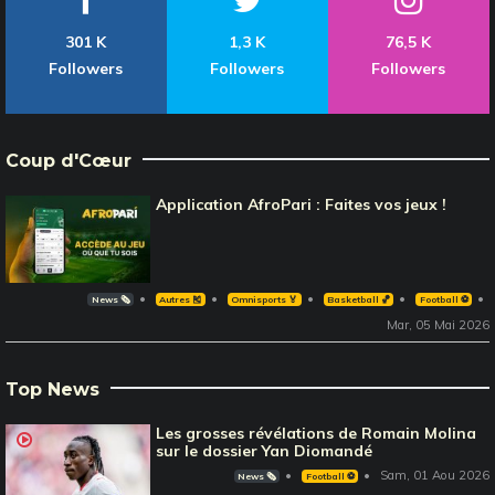
301 K
1,3 K
76,5 K
Followers
Followers
Followers
Coup d'Cœur
Application AfroPari : Faites vos jeux !
News 🗞️
Autres 🎽
Omnisports 🏅
Basketball 🏀
Football ⚽️
Mar, 05 Mai 2026
Top News
Les grosses révélations de Romain Molina
sur le dossier Yan Diomandé
Sam, 01 Aou 2026
News 🗞️
Football ⚽️