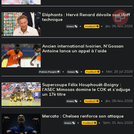
Eléphants : Hervé Renard dévoile son staff
technique
Jeu, 06 Aou 2026
News 🗞️
Football ⚽️
Ancien international Ivoirien, N’Gossan
Antoine lance un appel à l’aide
Mar, 28 Jul 2026
Potins People 🌟
News 🗞️
Football ⚽️
Supercoupe Félix Houphouët-Boigny :
l’ASEC Mimosas domine le COK et s’adjuge
un 17è titre
Jeu, 06 Aou 2026
News 🗞️
Football ⚽️
Mercato : Chelsea renforce son attaque
Sam, 01 Aou 2026
News 🗞️
Football ⚽️