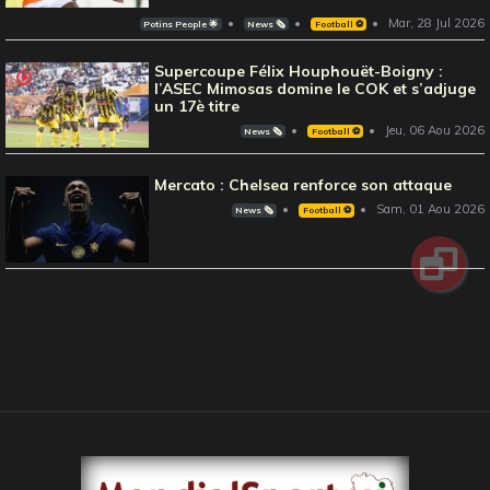
Mar, 28 Jul 2026
Potins People 🌟
News 🗞️
Football ⚽️
Supercoupe Félix Houphouët-Boigny :
l’ASEC Mimosas domine le COK et s’adjuge
un 17è titre
Jeu, 06 Aou 2026
News 🗞️
Football ⚽️
Mercato : Chelsea renforce son attaque
Sam, 01 Aou 2026
News 🗞️
Football ⚽️