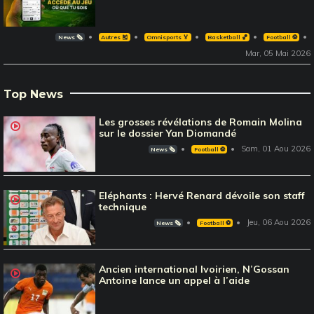
News 🗞️
Autres 🎽
Omnisports 🏅
Basketball 🏀
Football ⚽️
Mar, 05 Mai 2026
Top News
Les grosses révélations de Romain Molina
sur le dossier Yan Diomandé
Sam, 01 Aou 2026
News 🗞️
Football ⚽️
Eléphants : Hervé Renard dévoile son staff
technique
Jeu, 06 Aou 2026
News 🗞️
Football ⚽️
Ancien international Ivoirien, N’Gossan
Antoine lance un appel à l’aide