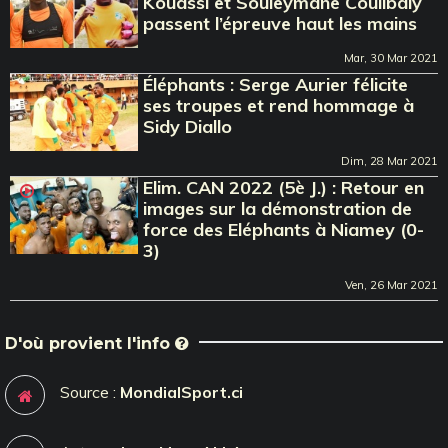
Kouassi et Souleymane Coulibaly
passent l’épreuve haut les mains
Mar, 30 Mar 2021
Éléphants : Serge Aurier félicite
ses troupes et rend hommage à
Sidy Diallo
Dim, 28 Mar 2021
Elim. CAN 2022 (5è J.) : Retour en
images sur la démonstration de
force des Eléphants à Niamey (0-
3)
Ven, 26 Mar 2021
D'où provient l'info
Source :
MondialSport.ci