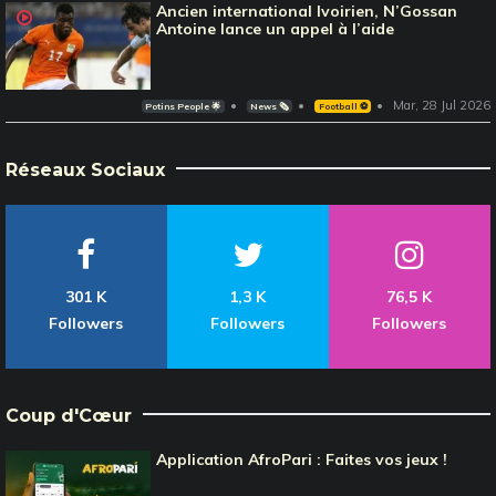
Ancien international Ivoirien, N’Gossan
Antoine lance un appel à l’aide
Mar, 28 Jul 2026
Potins People 🌟
News 🗞️
Football ⚽️
Réseaux Sociaux
301 K
1,3 K
76,5 K
Followers
Followers
Followers
Coup d'Cœur
Application AfroPari : Faites vos jeux !