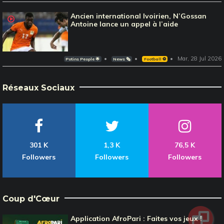
Ancien international Ivoirien, N’Gossan
Antoine lance un appel à l’aide
Mar, 28 Jul 2026
Potins People 🌟
News 🗞️
Football ⚽️
Réseaux Sociaux
301 K
1,3 K
76,5 K
Followers
Followers
Followers
Coup d'Cœur
Application AfroPari : Faites vos jeux !