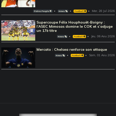
Mar, 28 Jul 2026
Potins People 🌟
News 🗞️
Football ⚽️
Supercoupe Félix Houphouët-Boigny :
l’ASEC Mimosas domine le COK et s’adjuge
un 17è titre
Jeu, 06 Aou 2026
News 🗞️
Football ⚽️
Mercato : Chelsea renforce son attaque
Sam, 01 Aou 2026
News 🗞️
Football ⚽️