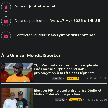
Auteur :
Japhet Marcel
Date de publication :
Ven, 17 Avr 2026 à 14h 35
Contacter l'auteur :
news@mondialsport.net
À la Une sur MondialSport.ci
‘‘Ça s'est fait d'un coup, sans explication’’ :
Faé Emerse surpris par sa non-
prolongation à la tête des Eléphants
Lun, 03 Aou 2026
News 🗞️
Football ⚽️
Election FIF : le duel entre Idriss Diallo et
Malick Tohé n’aura pas lieu
Jeu, 30 Jul 2026
News 🗞️
Football ⚽️