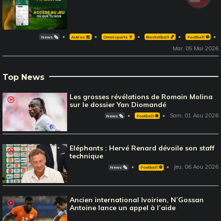
News 🗞️
Autres 🎽
Omnisports 🏅
Basketball 🏀
Football ⚽️
Mar, 05 Mai 2026
Top News
Les grosses révélations de Romain Molina
sur le dossier Yan Diomandé
Sam, 01 Aou 2026
News 🗞️
Football ⚽️
Eléphants : Hervé Renard dévoile son staff
technique
Jeu, 06 Aou 2026
News 🗞️
Football ⚽️
Ancien international Ivoirien, N’Gossan
Antoine lance un appel à l’aide