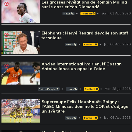
Les grosses révélations de Romain Molina
sur le dossier Yan Diomandé
Sam, 01 Aou 2026
News 🗞️
Football ⚽️
Eléphants : Hervé Renard dévoile son staff
technique
Jeu, 06 Aou 2026
News 🗞️
Football ⚽️
Ancien international Ivoirien, N’Gossan
Antoine lance un appel à l’aide
Mar, 28 Jul 2026
Potins People 🌟
News 🗞️
Football ⚽️
Supercoupe Félix Houphouët-Boigny :
l’ASEC Mimosas domine le COK et s’adjuge
un 17è titre
Jeu, 06 Aou 2026
News 🗞️
Football ⚽️