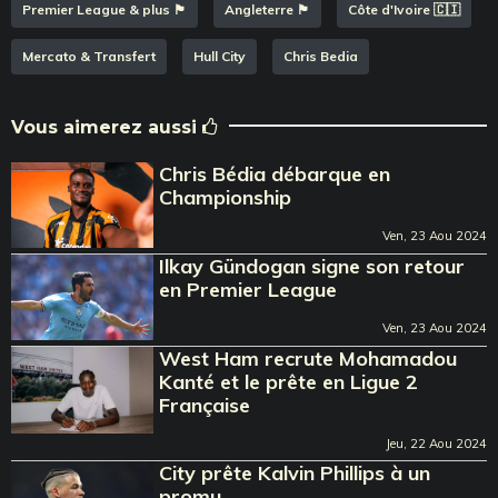
Premier League & plus 🏴󠁧󠁢󠁥󠁮󠁧󠁿
Angleterre 🏴󠁧󠁢󠁥󠁮󠁧󠁿
Côte d'Ivoire 🇨🇮
Mercato & Transfert
Hull City
Chris Bedia
Vous aimerez aussi
Chris Bédia débarque en
Championship
Ven, 23 Aou 2024
Ilkay Gündogan signe son retour
en Premier League
Ven, 23 Aou 2024
West Ham recrute Mohamadou
Kanté et le prête en Ligue 2
Française
Jeu, 22 Aou 2024
City prête Kalvin Phillips à un
promu