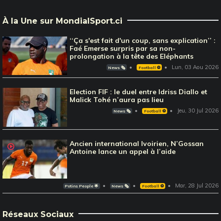
À la Une sur MondialSport.ci
‘‘Ça s'est fait d'un coup, sans explication’’ :
Faé Emerse surpris par sa non-
prolongation à la tête des Eléphants
Lun, 03 Aou 2026
News 🗞️
Football ⚽️
Election FIF : le duel entre Idriss Diallo et
Malick Tohé n’aura pas lieu
Jeu, 30 Jul 2026
News 🗞️
Football ⚽️
Ancien international Ivoirien, N’Gossan
Antoine lance un appel à l’aide
Mar, 28 Jul 2026
Potins People 🌟
News 🗞️
Football ⚽️
Réseaux Sociaux