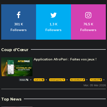
301 K
1,3 K
76,5 K
Followers
Followers
Followers
Coup d'Cœur
Application AfroPari : Faites vos jeux !
News 🗞️
Autres 🎽
Omnisports 🏅
Basketball 🏀
Football ⚽️
Mar, 05 Mai 2026
Top News