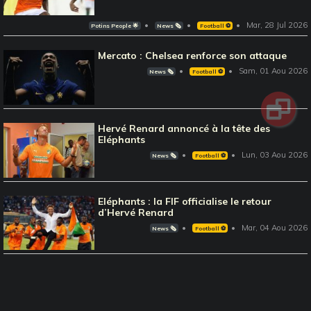
Mar, 28 Jul 2026
Potins People 🌟
News 🗞️
Football ⚽️
Mercato : Chelsea renforce son attaque
Sam, 01 Aou 2026
News 🗞️
Football ⚽️
Hervé Renard annoncé à la tête des
Eléphants
Lun, 03 Aou 2026
News 🗞️
Football ⚽️
Eléphants : la FIF officialise le retour
d’Hervé Renard
Mar, 04 Aou 2026
News 🗞️
Football ⚽️