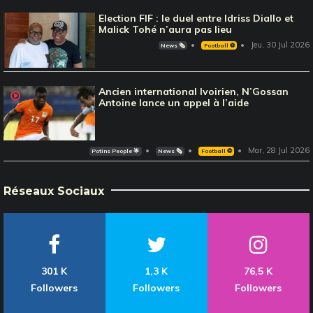
Election FIF : le duel entre Idriss Diallo et
Malick Tohé n’aura pas lieu
Jeu, 30 Jul 2026
News 🗞️
Football ⚽️
Ancien international Ivoirien, N’Gossan
Antoine lance un appel à l’aide
Mar, 28 Jul 2026
Potins People 🌟
News 🗞️
Football ⚽️
Réseaux Sociaux
301 K
1,3 K
76,5 K
Followers
Followers
Followers