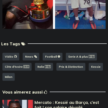
Les Tags
Vidéo 📺
News 🗞️
Football ⚽️
Serie A & plus 🇮🇹
Côte d'Ivoire 🇨🇮
Italie 🇮🇹
Prix & Distinction
Kessie
Milan
Vous aimerez aussi
Mercato : Kessié au Barça, c’est
fait ! son salaire dévoilé