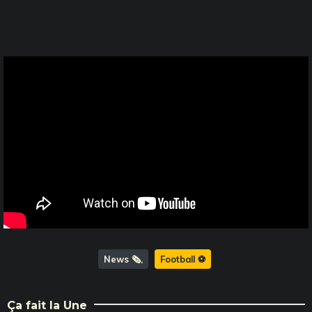
News 🗞️
Football ⚽️
Ça fait la Une