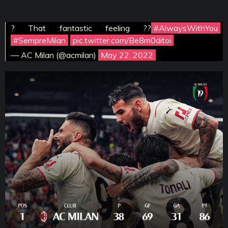
? That fantastic feeling ??
#AlwaysWithYou
#SempreMilan
pic.twitter.com/Be8m0ditoi
— AC Milan (@acmilan)
May 22, 2022