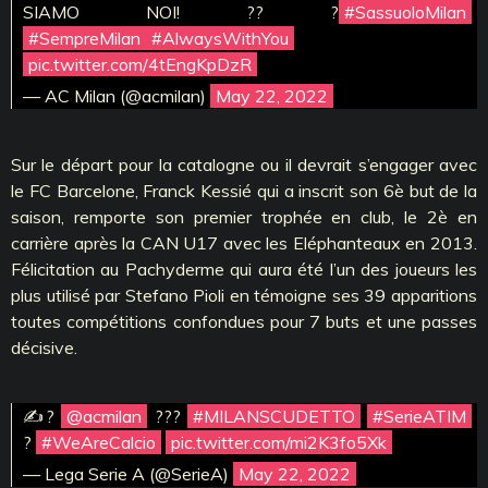
SIAMO NOI! ?? ?
#SassuoloMilan
#SempreMilan
#AlwaysWithYou
pic.twitter.com/4tEngKpDzR
— AC Milan (@acmilan)
May 22, 2022
Sur le départ pour la catalogne ou il devrait s’engager avec
le FC Barcelone, Franck Kessié qui a inscrit son 6è but de la
saison, remporte son premier trophée en club, le 2è en
carrière après la CAN U17 avec les Eléphanteaux en 2013.
Félicitation au Pachyderme qui aura été l’un des joueurs les
plus utilisé par Stefano Pioli en témoigne ses 39 apparitions
toutes compétitions confondues pour 7 buts et une passes
décisive.
✍?
@acmilan
???
#MILANSCUDETTO
#SerieATIM
?
#WeAreCalcio
pic.twitter.com/mi2K3fo5Xk
— Lega Serie A (@SerieA)
May 22, 2022