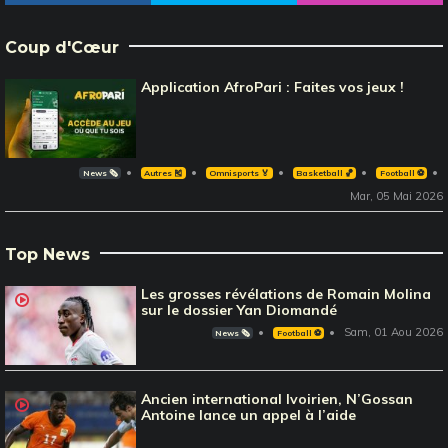
Coup d'Cœur
Application AfroPari : Faites vos jeux !
News 🗞️
Autres 🎽
Omnisports 🏅
Basketball 🏀
Football ⚽️
Mar, 05 Mai 2026
Top News
Les grosses révélations de Romain Molina
sur le dossier Yan Diomandé
Sam, 01 Aou 2026
News 🗞️
Football ⚽️
Ancien international Ivoirien, N’Gossan
Antoine lance un appel à l’aide