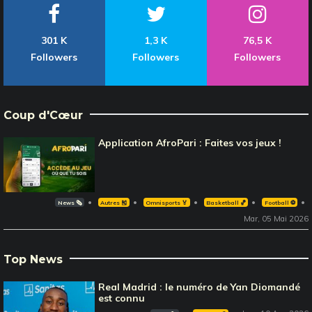
301 K
1,3 K
76,5 K
Followers
Followers
Followers
Coup d'Cœur
Application AfroPari : Faites vos jeux !
News 🗞️
Autres 🎽
Omnisports 🏅
Basketball 🏀
Football ⚽️
Mar, 05 Mai 2026
Top News
Real Madrid : le numéro de Yan Diomandé
est connu