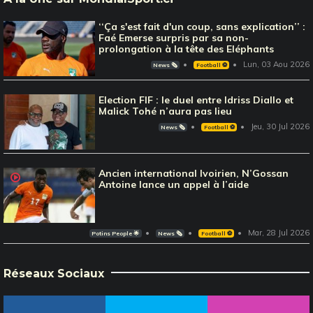
‘‘Ça s'est fait d'un coup, sans explication’’ :
Faé Emerse surpris par sa non-
prolongation à la tête des Eléphants
Lun, 03 Aou 2026
News 🗞️
Football ⚽️
Election FIF : le duel entre Idriss Diallo et
Malick Tohé n’aura pas lieu
Jeu, 30 Jul 2026
News 🗞️
Football ⚽️
Ancien international Ivoirien, N’Gossan
Antoine lance un appel à l’aide
Mar, 28 Jul 2026
Potins People 🌟
News 🗞️
Football ⚽️
Réseaux Sociaux