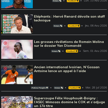
Lun, 10 Aou 2026
News 🗞️
Football ⚽️
Eléphants : Hervé Renard dévoile son staff
technique
Jeu, 06 Aou 2026
News 🗞️
Football ⚽️
Les grosses révélations de Romain Molina
sur le dossier Yan Diomandé
Sam, 01 Aou 2026
News 🗞️
Football ⚽️
Ancien international Ivoirien, N’Gossan
Antoine lance un appel à l’aide
Mar, 28 Jul 2026
Potins People 🌟
News 🗞️
Football ⚽️
Supercoupe Félix Houphouët-Boigny :
l’ASEC Mimosas domine le COK et s’adjuge
un 17è titre