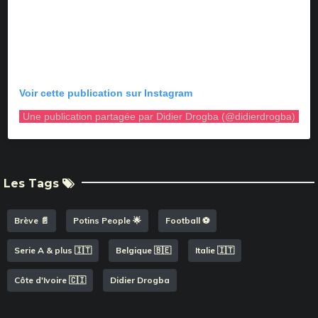
Voir cette publication sur Instagram
Une publication partagée par Didier Drogba (@didierdrogba)
Les Tags
Brève 📄
Potins People 🌟
Football ⚽️
Serie A & plus 🇮🇹
Belgique 🇧🇪
Italie 🇮🇹
Côte d'Ivoire 🇨🇮
Didier Drogba