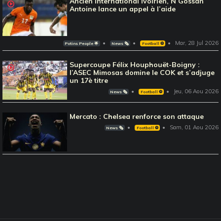
Ancien international Ivoirien, N’Gossan
Antoine lance un appel à l’aide
Mar, 28 Jul 2026
Potins People 🌟
News 🗞️
Football ⚽️
Supercoupe Félix Houphouët-Boigny :
l’ASEC Mimosas domine le COK et s’adjuge
un 17è titre
Jeu, 06 Aou 2026
News 🗞️
Football ⚽️
Mercato : Chelsea renforce son attaque
Sam, 01 Aou 2026
News 🗞️
Football ⚽️