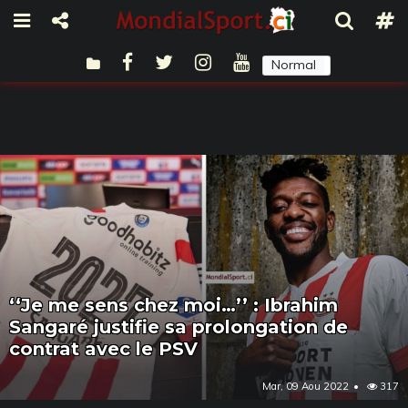
Normal
Sombre
‘‘Je me sens chez moi…’’ : Ibrahim
Sangaré justifie sa prolongation de
contrat avec le PSV
Mar, 09 Aou 2022
317