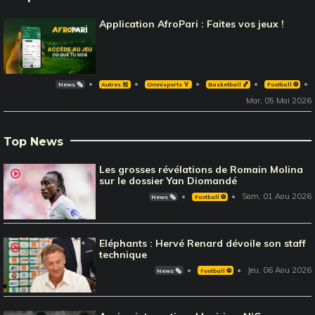
Application AfroPari : Faites vos jeux !
News 🗞️
Autres 🎽
Omnisports 🏅
Basketball 🏀
Football ⚽️
Mar, 05 Mai 2026
Top News
Les grosses révélations de Romain Molina
sur le dossier Yan Diomandé
Sam, 01 Aou 2026
News 🗞️
Football ⚽️
Eléphants : Hervé Renard dévoile son staff
technique
Jeu, 06 Aou 2026
News 🗞️
Football ⚽️