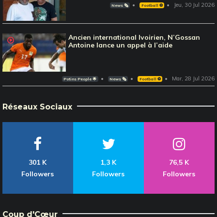
Jeu, 30 Jul 2026
News 🗞️
Football ⚽️
Ancien international Ivoirien, N’Gossan
Antoine lance un appel à l’aide
Mar, 28 Jul 2026
Potins People 🌟
News 🗞️
Football ⚽️
Réseaux Sociaux
301 K
1,3 K
76,5 K
Followers
Followers
Followers
Coup d'Cœur