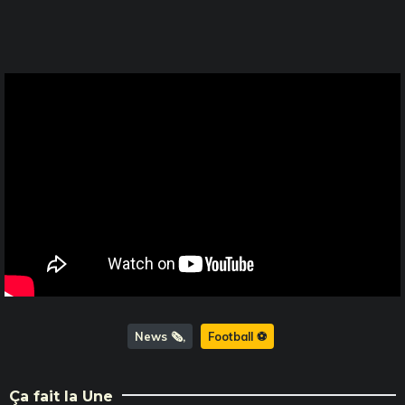
News 🗞️
Football ⚽️
Ça fait la Une