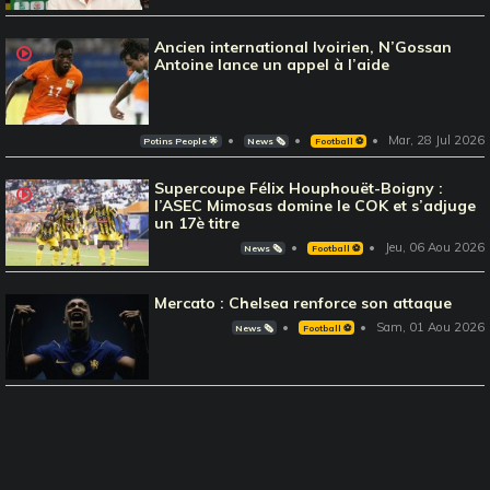
Ancien international Ivoirien, N’Gossan
Antoine lance un appel à l’aide
Mar, 28 Jul 2026
Potins People 🌟
News 🗞️
Football ⚽️
Supercoupe Félix Houphouët-Boigny :
l’ASEC Mimosas domine le COK et s’adjuge
un 17è titre
Jeu, 06 Aou 2026
News 🗞️
Football ⚽️
Mercato : Chelsea renforce son attaque
Sam, 01 Aou 2026
News 🗞️
Football ⚽️