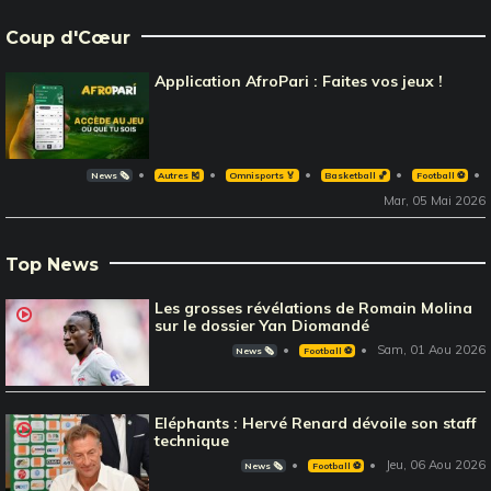
Coup d'Cœur
Application AfroPari : Faites vos jeux !
News 🗞️
Autres 🎽
Omnisports 🏅
Basketball 🏀
Football ⚽️
Mar, 05 Mai 2026
Top News
Les grosses révélations de Romain Molina
sur le dossier Yan Diomandé
Sam, 01 Aou 2026
News 🗞️
Football ⚽️
Eléphants : Hervé Renard dévoile son staff
technique
Jeu, 06 Aou 2026
News 🗞️
Football ⚽️