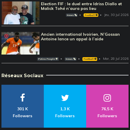
Election FIF : le duel entre Idriss Diallo et
Malick Tohé n’aura pas lieu
Jeu, 30 Jul 2026
News 🗞️
Football ⚽️
Ancien international Ivoirien, N’Gossan
Antoine lance un appel à l’aide
Mar, 28 Jul 2026
Potins People 🌟
News 🗞️
Football ⚽️
Réseaux Sociaux
301 K
1,3 K
76,5 K
Followers
Followers
Followers