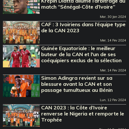
Krépin Diatta allume l’arbitrage du
match ‘‘Sénégal-Côte d’Ivoire’’
Mar, 30 Jan 2024
CAF : 3 Ivoiriens dans l’équipe type
de la CAN 2023
Mer, 14 Fev 2024
Guinée Equatoriale : le meilleur
buteur de la CAN et l'un de ses
coéquipiers exclus de la sélection
Mer, 14 Fev 2024
Simon Adingra revient sur sa
blessure avant la CAN et son
passage tumultueux au Bénin
Lun, 12 Fev 2024
CAN 2023 : la Côte d’Ivoire
renverse le Nigeria et remporte le
Trophée