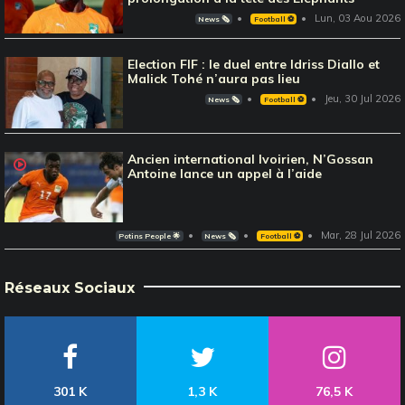
Lun, 03 Aou 2026
News 🗞️
Football ⚽️
Election FIF : le duel entre Idriss Diallo et
Malick Tohé n’aura pas lieu
Jeu, 30 Jul 2026
News 🗞️
Football ⚽️
Ancien international Ivoirien, N’Gossan
Antoine lance un appel à l’aide
Mar, 28 Jul 2026
Potins People 🌟
News 🗞️
Football ⚽️
Réseaux Sociaux
301 K
1,3 K
76,5 K