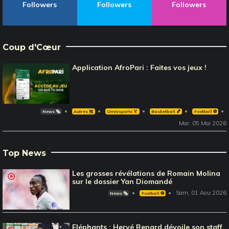
Followers
Followers
Followers
Coup d'Cœur
Application AfroPari : Faites vos jeux !
News 🗞️
Autres 🎽
Omnisports 🏅
Basketball 🏀
Football ⚽️
Mar, 05 Mai 2026
Top News
Les grosses révélations de Romain Molina
sur le dossier Yan Diomandé
Sam, 01 Aou 2026
News 🗞️
Football ⚽️
Eléphants : Hervé Renard dévoile son staff