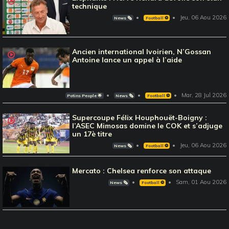
technique
Jeu, 06 Aou 2026
News 🗞️
Football ⚽️
Ancien international Ivoirien, N’Gossan
Antoine lance un appel à l’aide
Mar, 28 Jul 2026
Potins People 🌟
News 🗞️
Football ⚽️
Supercoupe Félix Houphouët-Boigny :
l’ASEC Mimosas domine le COK et s’adjuge
un 17è titre
Jeu, 06 Aou 2026
News 🗞️
Football ⚽️
Mercato : Chelsea renforce son attaque
Sam, 01 Aou 2026
News 🗞️
Football ⚽️