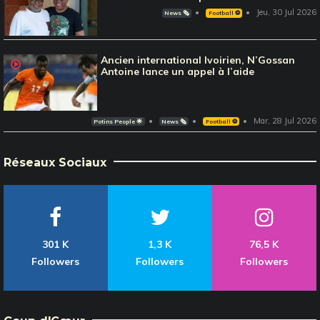
Jeu, 30 Jul 2026
News 🗞️
Football ⚽️
Ancien international Ivoirien, N’Gossan
Antoine lance un appel à l’aide
Mar, 28 Jul 2026
Potins People 🌟
News 🗞️
Football ⚽️
Réseaux Sociaux
301 K
1,3 K
76,5 K
Followers
Followers
Followers