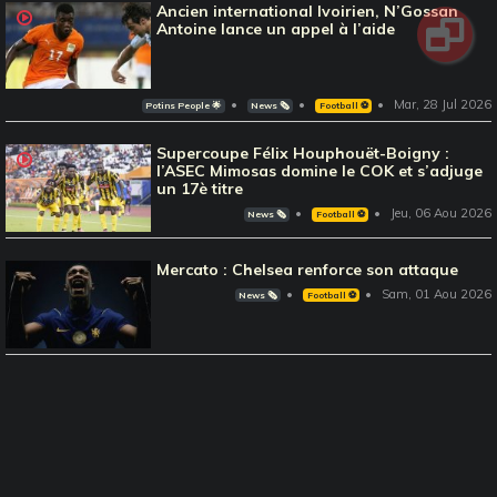
Ancien international Ivoirien, N’Gossan
Antoine lance un appel à l’aide
Mar, 28 Jul 2026
Potins People 🌟
News 🗞️
Football ⚽️
Supercoupe Félix Houphouët-Boigny :
l’ASEC Mimosas domine le COK et s’adjuge
un 17è titre
Jeu, 06 Aou 2026
News 🗞️
Football ⚽️
Mercato : Chelsea renforce son attaque
Sam, 01 Aou 2026
News 🗞️
Football ⚽️