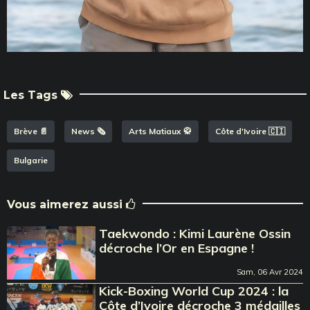
Les Tags
Brève 📄
News 🗞️
Arts Matiaux 🥋
Côte d'Ivoire 🇨🇮
Bulgarie
Vous aimerez aussi
Taekwondo : Kimi Laurène Ossin
décroche l’Or en Espagne !
Sam, 06 Avr 2024
Kick-Boxing World Cup 2024 : la
Côte d’Ivoire décroche 3 médailles