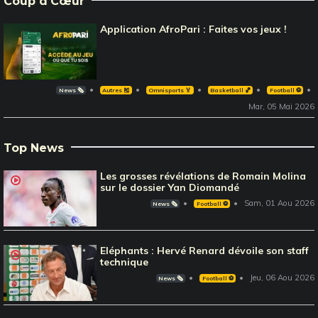
Coup d'Cœur
Application AfroPari : Faites vos jeux !
News 🗞️
Autres 🎽
Omnisports 🏅
Basketball 🏀
Football ⚽️
Mar, 05 Mai 2026
Top News
Les grosses révélations de Romain Molina
sur le dossier Yan Diomandé
Sam, 01 Aou 2026
News 🗞️
Football ⚽️
Eléphants : Hervé Renard dévoile son staff
technique
Jeu, 06 Aou 2026
News 🗞️
Football ⚽️