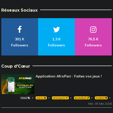
Réseaux Sociaux
301 K
1,3 K
76,5 K
Followers
Followers
Followers
Coup d'Cœur
Application AfroPari : Faites vos jeux !
News 🗞️
Autres 🎽
Omnisports 🏅
Basketball 🏀
Football ⚽️
Mar, 05 Mai 2026