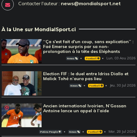
Contacter l'auteur :
news@mondialsport.net
À la Une sur MondialSport.ci
‘‘Ça s'est fait d'un coup, sans explication’’ :
Faé Emerse surpris par sa non-
prolongation à la tête des Eléphants
Lun, 03 Aou 2026
News 🗞️
Football ⚽️
Election FIF : le duel entre Idriss Diallo et
Malick Tohé n’aura pas lieu
Jeu, 30 Jul 2026
News 🗞️
Football ⚽️
Ancien international Ivoirien, N’Gossan
Antoine lance un appel à l’aide
Mar, 28 Jul 2026
Potins People 🌟
News 🗞️
Football ⚽️