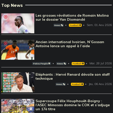
Top News
Les grosses révélations de Romain Molina
sur le dossier Yan Diomandé
Sam, 01 Aou 2026
News 🗞️
Football ⚽️
Ancien international Ivoirien, N’Gossan
Antoine lance un appel à l’aide
Mar, 28 Jul 2026
Potins People 🌟
News 🗞️
Football ⚽️
Eléphants : Hervé Renard dévoile son staff
technique
Jeu, 06 Aou 2026
News 🗞️
Football ⚽️
Supercoupe Félix Houphouët-Boigny :
l’ASEC Mimosas domine le COK et s’adjuge
un 17è titre