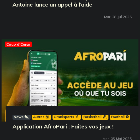
Antoine lance un appel à l’aide
Mar, 28 Jul 2026
Coup d'Cœur
News 🗞️
Autres 🎽
Omnisports 🏅
Basketball 🏀
Football ⚽️
Application AfroPari : Faites vos jeux !
Mar, 05 Mai 2026