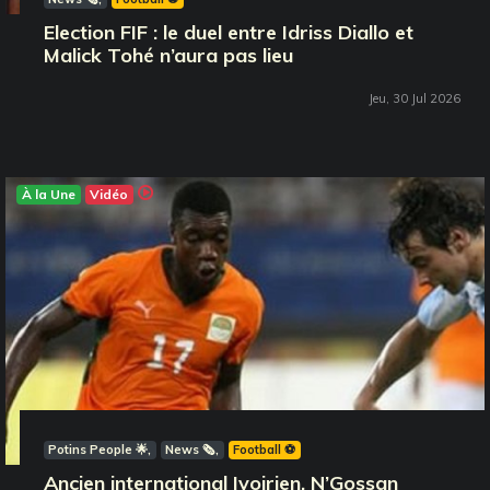
Election FIF : le duel entre Idriss Diallo et
Malick Tohé n’aura pas lieu
Jeu, 30 Jul 2026
À la Une
Vidéo
Potins People 🌟
News 🗞️
Football ⚽️
Ancien international Ivoirien, N’Gossan