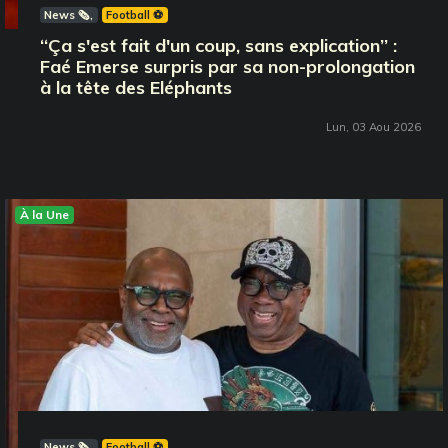
News 🗞️
Football ⚽️
‘‘Ça s'est fait d'un coup, sans explication’’ :
Faé Emerse surpris par sa non-prolongation
à la tête des Eléphants
Lun, 03 Aou 2026
À la Une
News 🗞️
Football ⚽️