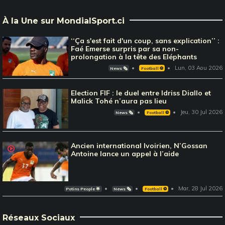
À la Une sur MondialSport.ci
‘‘Ça s'est fait d'un coup, sans explication’’ :
Faé Emerse surpris par sa non-
prolongation à la tête des Eléphants
Lun, 03 Aou 2026
News 🗞️
Football ⚽️
Election FIF : le duel entre Idriss Diallo et
Malick Tohé n’aura pas lieu
Jeu, 30 Jul 2026
News 🗞️
Football ⚽️
Ancien international Ivoirien, N’Gossan
Antoine lance un appel à l’aide
Mar, 28 Jul 2026
Potins People 🌟
News 🗞️
Football ⚽️
Réseaux Sociaux