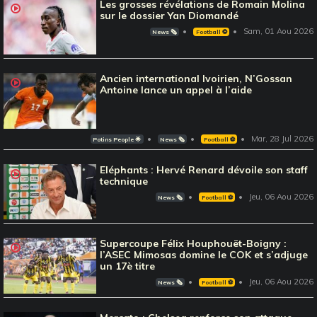
Les grosses révélations de Romain Molina
sur le dossier Yan Diomandé
Sam, 01 Aou 2026
News 🗞️
Football ⚽️
Ancien international Ivoirien, N’Gossan
Antoine lance un appel à l’aide
Mar, 28 Jul 2026
Potins People 🌟
News 🗞️
Football ⚽️
Eléphants : Hervé Renard dévoile son staff
technique
Jeu, 06 Aou 2026
News 🗞️
Football ⚽️
Supercoupe Félix Houphouët-Boigny :
l’ASEC Mimosas domine le COK et s’adjuge
un 17è titre
Jeu, 06 Aou 2026
News 🗞️
Football ⚽️