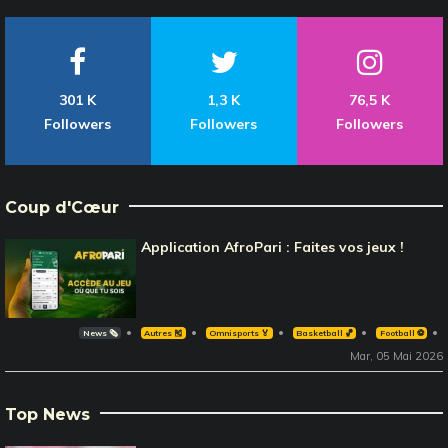
301 K
1,3 K
76,5 K
Followers
Followers
Followers
Coup d'Cœur
Application AfroPari : Faites vos jeux !
News 🗞️
Autres 🎽
Omnisports 🏅
Basketball 🏀
Football ⚽️
Mar, 05 Mai 2026
Top News