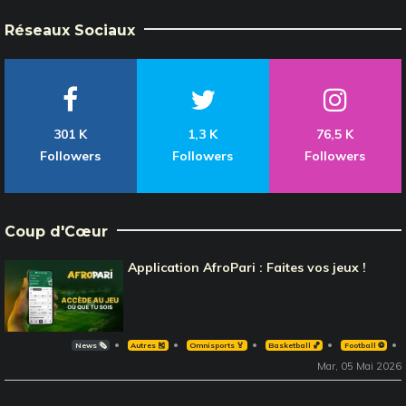
Réseaux Sociaux
301 K
1,3 K
76,5 K
Followers
Followers
Followers
Coup d'Cœur
Application AfroPari : Faites vos jeux !
News 🗞️
Autres 🎽
Omnisports 🏅
Basketball 🏀
Football ⚽️
Mar, 05 Mai 2026