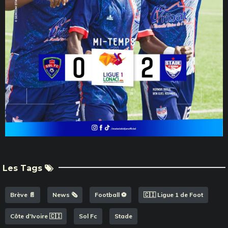
Les Tags
Brève 📄
News 🗞️
Football ⚽️
🇨🇮 Ligue 1 de Foot
Côte d'Ivoire 🇨🇮
Sol Fc
Stade