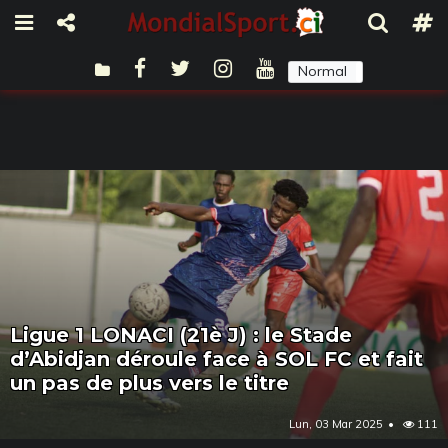
Normal
Sombre
Ligue 1 LONACI (21è J) : le Stade
d’Abidjan déroule face à SOL FC et fait
un pas de plus vers le titre
Lun, 03 Mar 2025
111