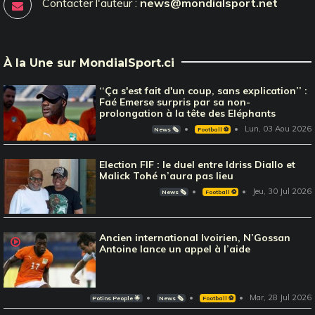
Contacter l'auteur :
news@mondialsport.net
À la Une sur MondialSport.ci
‘‘Ça s'est fait d'un coup, sans explication’’ :
Faé Emerse surpris par sa non-
prolongation à la tête des Eléphants
Lun, 03 Aou 2026
News 🗞️
Football ⚽️
Election FIF : le duel entre Idriss Diallo et
Malick Tohé n’aura pas lieu
Jeu, 30 Jul 2026
News 🗞️
Football ⚽️
Ancien international Ivoirien, N’Gossan
Antoine lance un appel à l’aide
Mar, 28 Jul 2026
Potins People 🌟
News 🗞️
Football ⚽️