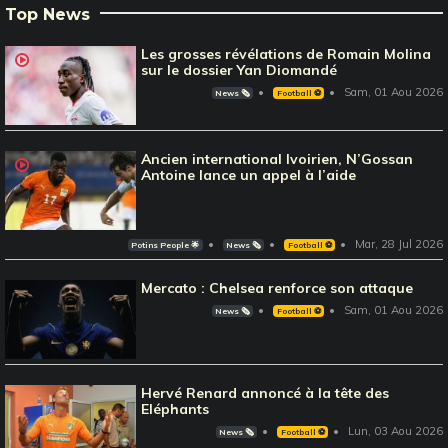
Top News
Les grosses révélations de Romain Molina
sur le dossier Yan Diomandé
Sam, 01 Aou 2026
News 🗞️
Football ⚽️
Ancien international Ivoirien, N’Gossan
Antoine lance un appel à l’aide
Mar, 28 Jul 2026
Potins People 🌟
News 🗞️
Football ⚽️
Mercato : Chelsea renforce son attaque
Sam, 01 Aou 2026
News 🗞️
Football ⚽️
Hervé Renard annoncé à la tête des
Eléphants
Lun, 03 Aou 2026
News 🗞️
Football ⚽️