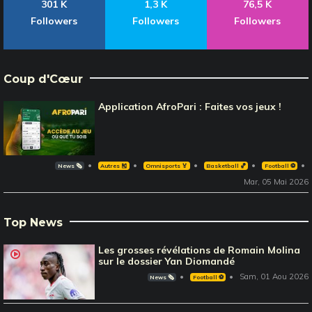
301 K
1,3 K
76,5 K
Followers
Followers
Followers
Coup d'Cœur
Application AfroPari : Faites vos jeux !
News 🗞️
Autres 🎽
Omnisports 🏅
Basketball 🏀
Football ⚽️
Mar, 05 Mai 2026
Top News
Les grosses révélations de Romain Molina
sur le dossier Yan Diomandé
Sam, 01 Aou 2026
News 🗞️
Football ⚽️