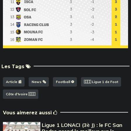
Les Tags
Article 📰
News 🗞️
Football ⚽️
🇨🇮 Ligue 1 de Foot
Côte d'Ivoire 🇨🇮
Vous aimerez aussi
Ligue 1 LONACI (3è J) : le FC San