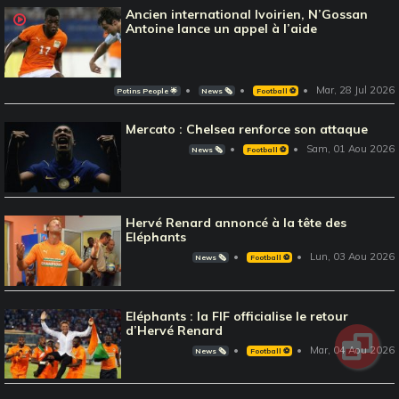
Ancien international Ivoirien, N’Gossan
Antoine lance un appel à l’aide
Mar, 28 Jul 2026
Potins People 🌟
News 🗞️
Football ⚽️
Mercato : Chelsea renforce son attaque
Sam, 01 Aou 2026
News 🗞️
Football ⚽️
Hervé Renard annoncé à la tête des
Eléphants
Lun, 03 Aou 2026
News 🗞️
Football ⚽️
Eléphants : la FIF officialise le retour
d’Hervé Renard
Mar, 04 Aou 2026
News 🗞️
Football ⚽️