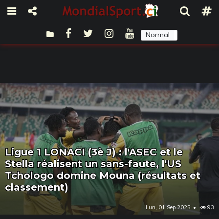
Normal
Sombre
Ligue 1 LONACI (3è J) : l'ASEC et le
Stella réalisent un sans-faute, l'US
Tchologo domine Mouna (résultats et
classement)
Lun, 01 Sep 2025
93