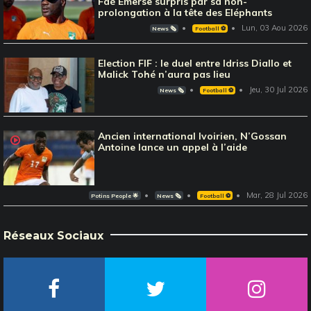
Faé Emerse surpris par sa non-
prolongation à la tête des Eléphants
Lun, 03 Aou 2026
News 🗞️
Football ⚽️
Election FIF : le duel entre Idriss Diallo et
Malick Tohé n’aura pas lieu
Jeu, 30 Jul 2026
News 🗞️
Football ⚽️
Ancien international Ivoirien, N’Gossan
Antoine lance un appel à l’aide
Mar, 28 Jul 2026
Potins People 🌟
News 🗞️
Football ⚽️
Réseaux Sociaux