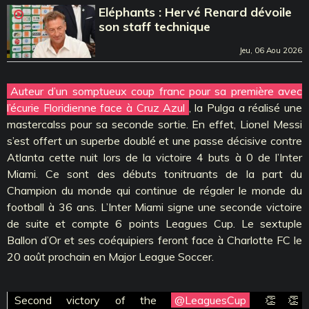
Eléphants : Hervé Renard dévoile
son staff technique
Jeu, 06 Aou 2026
Auteur d’un somptueux coup franc pour sa première avec
l’écurie Floridienne face à Cruz Azul
, la Pulga a réalisé une
mastercalss pour sa seconde sortie. En effet, Lionel Messi
s’est offert un superbe doublé et une passe décisive contre
Atlanta cette nuit lors de la victoire 4 buts à 0 de l’Inter
Miami. Ce sont des débuts tonitruants de la part du
Champion du monde qui continue de régaler le monde du
football à 36 ans. L’Inter Miami signe une seconde victoire
de suite et compte 6 points Leagues Cup. Le sextuple
Ballon d’Or et ses coéquipiers feront face à Charlotte FC le
20 août prochain en Major League Soccer.
Second victory of the
@LeaguesCup
👏👏