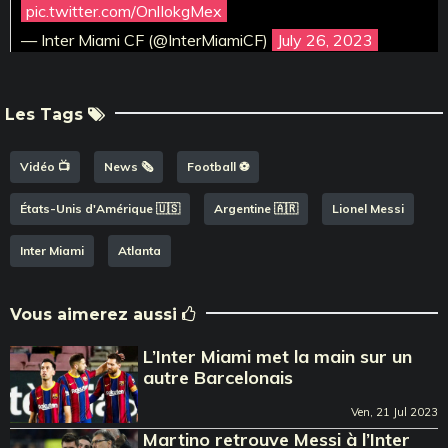
pic.twitter.com/OnlIokgMex
— Inter Miami CF (@InterMiamiCF)
July 26, 2023
Les Tags
Vidéo 📺
News 🗞️
Football ⚽️
États-Unis d'Amérique 🇺🇸
Argentine 🇦🇷
Lionel Messi
Inter Miami
Atlanta
Vous aimerez aussi
L’Inter Miami met la main sur un
autre Barcelonais
Ven, 21 Jul 2023
Martino retrouve Messi à l’Inter