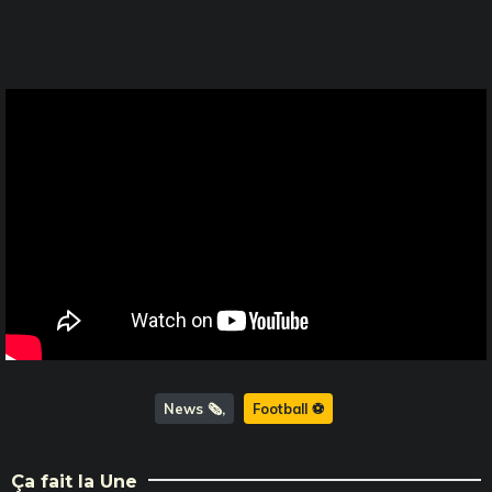
News 🗞️
Football ⚽️
Ça fait la Une