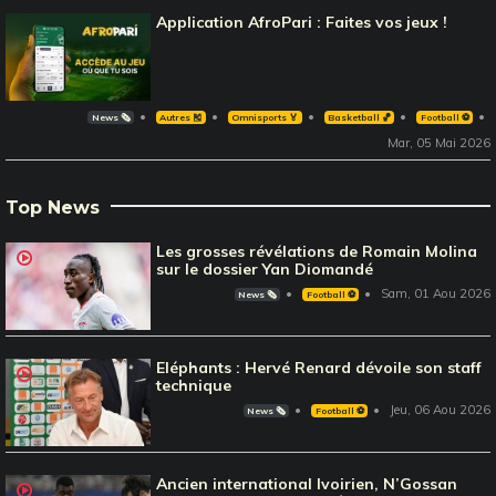
Application AfroPari : Faites vos jeux !
News 🗞️
Autres 🎽
Omnisports 🏅
Basketball 🏀
Football ⚽️
Mar, 05 Mai 2026
Top News
Les grosses révélations de Romain Molina
sur le dossier Yan Diomandé
Sam, 01 Aou 2026
News 🗞️
Football ⚽️
Eléphants : Hervé Renard dévoile son staff
technique
Jeu, 06 Aou 2026
News 🗞️
Football ⚽️
Ancien international Ivoirien, N’Gossan