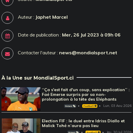
Auteur :
Japhet Marcel
Date de publication :
Mer, 26 Jul 2023 à 09h 06
Contacter l'auteur :
news@mondialsport.net
À la Une sur MondialSport.ci
‘‘Ça s'est fait d'un coup, sans explication’’ :
Faé Emerse surpris par sa non-
prolongation à la tête des Eléphants
Lun, 03 Aou 2026
News 🗞️
Football ⚽️
Election FIF : le duel entre Idriss Diallo et
Malick Tohé n’aura pas lieu
Jeu, 30 Jul 2026
News 🗞️
Football ⚽️