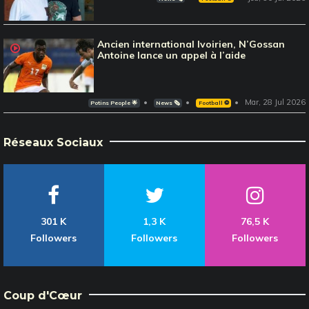
Ancien international Ivoirien, N’Gossan
Antoine lance un appel à l’aide
Mar, 28 Jul 2026
Potins People 🌟
News 🗞️
Football ⚽️
Réseaux Sociaux
301 K
1,3 K
76,5 K
Followers
Followers
Followers
Coup d'Cœur