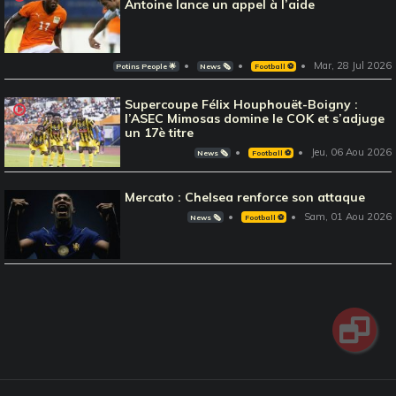
Antoine lance un appel à l’aide
Mar, 28 Jul 2026
Potins People 🌟
News 🗞️
Football ⚽️
Supercoupe Félix Houphouët-Boigny :
l’ASEC Mimosas domine le COK et s’adjuge
un 17è titre
Jeu, 06 Aou 2026
News 🗞️
Football ⚽️
Mercato : Chelsea renforce son attaque
Sam, 01 Aou 2026
News 🗞️
Football ⚽️