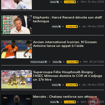
Sam, 01 Aou 2026
News 🗞️
Football ⚽️
Eléphants : Hervé Renard dévoile son staff
technique
Jeu, 06 Aou 2026
News 🗞️
Football ⚽️
Ancien international Ivoirien, N’Gossan
Antoine lance un appel à l’aide
Mar, 28 Jul 2026
Potins People 🌟
News 🗞️
Football ⚽️
Supercoupe Félix Houphouët-Boigny :
l’ASEC Mimosas domine le COK et s’adjuge
un 17è titre
Jeu, 06 Aou 2026
News 🗞️
Football ⚽️
Mercato : Chelsea renforce son attaque
Sam, 01 Aou 2026
News 🗞️
Football ⚽️