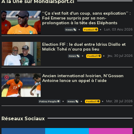
À la Une sur MondialSport.ci
‘‘Ça s'est fait d'un coup, sans explication’’ :
Faé Emerse surpris par sa non-
prolongation à la tête des Eléphants
Lun, 03 Aou 2026
News 🗞️
Football ⚽️
Election FIF : le duel entre Idriss Diallo et
Malick Tohé n’aura pas lieu
Jeu, 30 Jul 2026
News 🗞️
Football ⚽️
Ancien international Ivoirien, N’Gossan
Antoine lance un appel à l’aide
Mar, 28 Jul 2026
Potins People 🌟
News 🗞️
Football ⚽️
Réseaux Sociaux