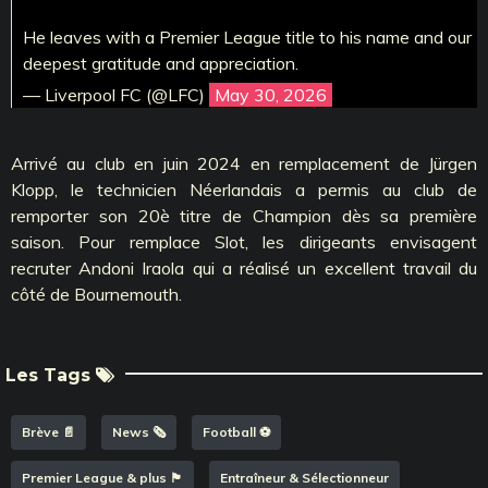
He leaves with a Premier League title to his name and our
deepest gratitude and appreciation.
— Liverpool FC (@LFC)
May 30, 2026
Arrivé au club en juin 2024 en remplacement de Jürgen
Klopp, le technicien Néerlandais a permis au club de
remporter son 20è titre de Champion dès sa première
saison. Pour remplace Slot, les dirigeants envisagent
recruter Andoni Iraola qui a réalisé un excellent travail du
côté de Bournemouth.
Les Tags
Brève 📄
News 🗞️
Football ⚽️
Premier League & plus 🏴󠁧󠁢󠁥󠁮󠁧󠁿
Entraîneur & Sélectionneur