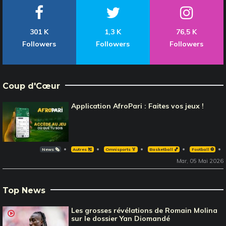
301 K
1,3 K
76,5 K
Followers
Followers
Followers
Coup d'Cœur
Application AfroPari : Faites vos jeux !
News 🗞️
Autres 🎽
Omnisports 🏅
Basketball 🏀
Football ⚽️
Mar, 05 Mai 2026
Top News
Les grosses révélations de Romain Molina
sur le dossier Yan Diomandé