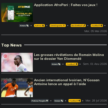
Application AfroPari : Faites vos jeux !
News 🗞️
Autres 🎽
Omnisports 🏅
Basketball 🏀
Football ⚽️
Mar, 05 Mai 2026
Top News
Les grosses révélations de Romain Molina
sur le dossier Yan Diomandé
Sam, 01 Aou 2026
News 🗞️
Football ⚽️
Ancien international Ivoirien, N’Gossan
Antoine lance un appel à l’aide
Mar, 28 Jul 2026
Potins People 🌟
News 🗞️
Football ⚽️