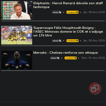
Eléphants : Hervé Renard dévoile son staff
technique
Jeu, 06 Aou 2026
News 🗞️
Football ⚽️
Supercoupe Félix Houphouët-Boigny :
l’ASEC Mimosas domine le COK et s’adjuge
un 17è titre
Jeu, 06 Aou 2026
News 🗞️
Football ⚽️
Mercato : Chelsea renforce son attaque
Sam, 01 Aou 2026
News 🗞️
Football ⚽️