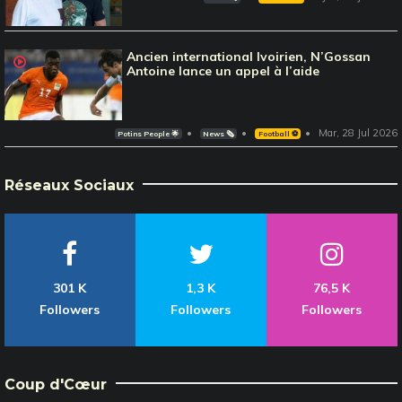
Ancien international Ivoirien, N’Gossan
Antoine lance un appel à l’aide
Mar, 28 Jul 2026
Potins People 🌟
News 🗞️
Football ⚽️
Réseaux Sociaux
301 K
1,3 K
76,5 K
Followers
Followers
Followers
Coup d'Cœur