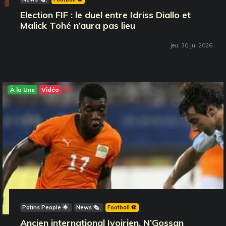
Election FIF : le duel entre Idriss Diallo et
Malick Tohé n’aura pas lieu
Jeu, 30 Jul 2026
À la Une
Vidéo
Potins People 🌟
News 🗞️
Football ⚽️
Ancien international Ivoirien, N’Gossan