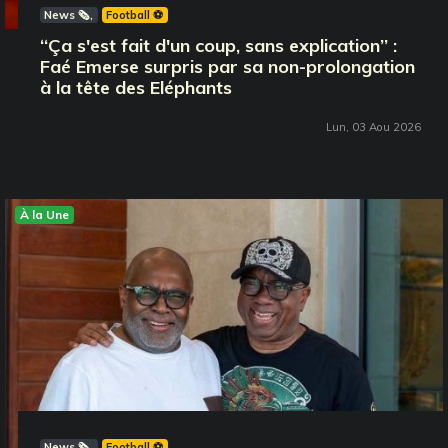
News 🗞️
Football ⚽️
‘‘Ça s'est fait d'un coup, sans explication’’ :
Faé Emerse surpris par sa non-prolongation
à la tête des Eléphants
Lun, 03 Aou 2026
À la Une
News 🗞️
Football ⚽️