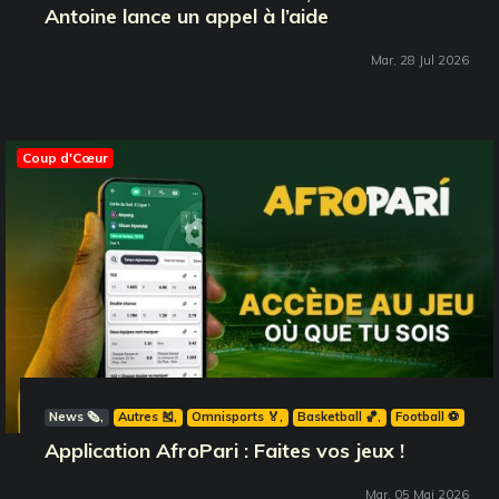
Antoine lance un appel à l’aide
Mar, 28 Jul 2026
Coup d'Cœur
News 🗞️
Autres 🎽
Omnisports 🏅
Basketball 🏀
Football ⚽️
Application AfroPari : Faites vos jeux !
Mar, 05 Mai 2026