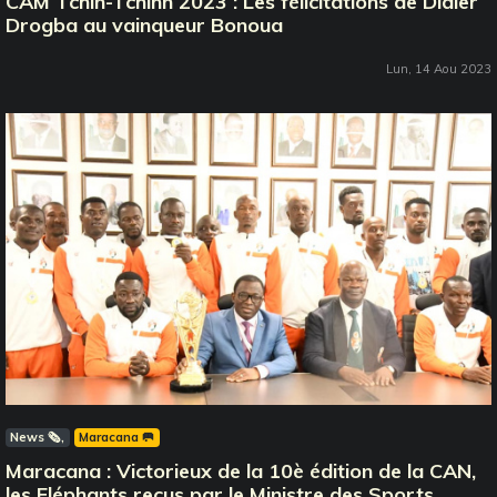
CAM Tchin-Tchinn 2023 : Les félicitations de Didier
Drogba au vainqueur Bonoua
Lun, 14 Aou 2023
News 🗞️
Maracana 🥅
Maracana : Victorieux de la 10è édition de la CAN,
les Eléphants reçus par le Ministre des Sports