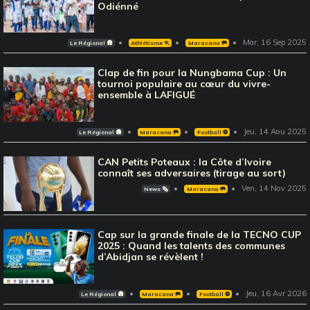
Odiénné
Mar, 16 Sep 2025
Le Régional 🛖
Athlétisme 🏃
Maracana 🥅
Clap de fin pour la Nungbama Cup : Un
tournoi populaire au cœur du vivre-
ensemble à LAFIGUÉ
Jeu, 14 Aou 2025
Le Régional 🛖
Maracana 🥅
Football ⚽️
CAN Petits Poteaux : la Côte d’Ivoire
connaît ses adversaires (tirage au sort)
Ven, 14 Nov 2025
News 🗞️
Maracana 🥅
Cap sur la grande finale de la TECNO CUP
2025 : Quand les talents des communes
d’Abidjan se révèlent !
Jeu, 16 Avr 2026
Le Régional 🛖
Maracana 🥅
Football ⚽️