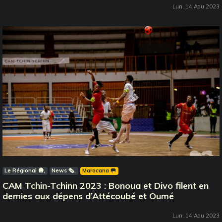
Lun, 14 Aou 2023
Le Régional 🛖
News 🗞️
Maracana 🥅
CAM Tchin-Tchinn 2023 : Bonoua et Divo filent en
demies aux dépens d’Attécoubé et Oumé
Lun, 14 Aou 2023