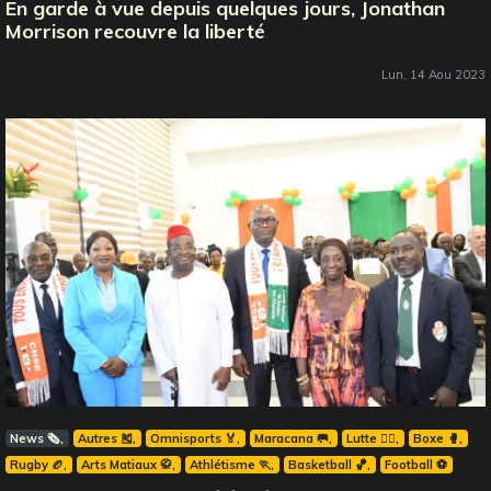
En garde à vue depuis quelques jours, Jonathan
Morrison recouvre la liberté
Lun, 14 Aou 2023
News 🗞️
Autres 🎽
Omnisports 🏅
Maracana 🥅
Lutte 🤼‍♂️
Boxe 🥊
Rugby 🏉
Arts Matiaux 🥋
Athlétisme 🏃
Basketball 🏀
Football ⚽️