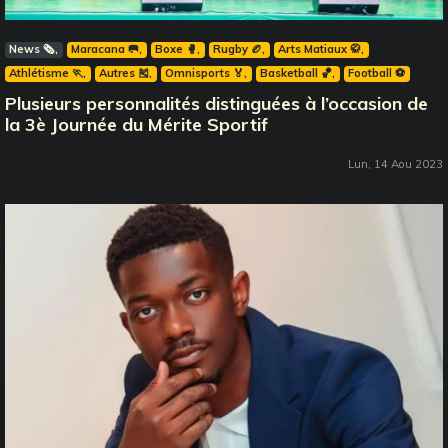
News 🗞️
Maracana 🥅
Boxe 🥊
Rugby 🏉
Arts Matiaux 🥋
Athlétisme 🏃
Autres 🎽
Omnisports 🏅
Basketball 🏀
Football ⚽️
Plusieurs personnalités distinguées à l’occasion de
la 3è Journée du Mérite Sportif
Lun, 14 Aou 2023