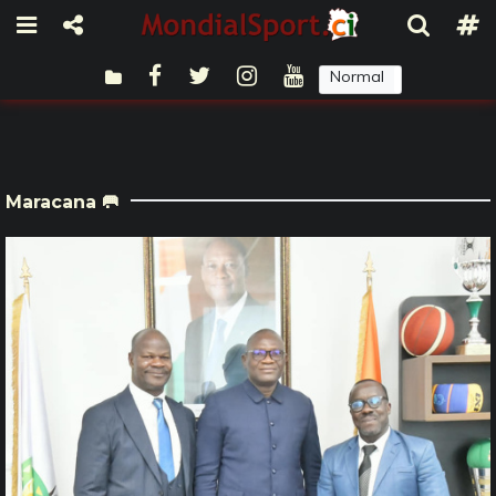
Normal
Sombre
Maracana 🥅