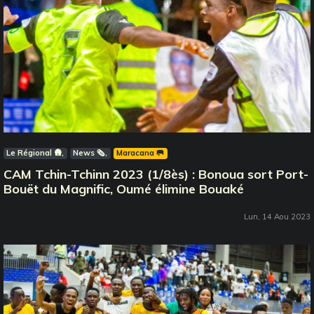
Le Régional 🛖
News 🗞️
Maracana 🥅
CAM Tchin-Tchinn 2023 (1/8ès) : Bonoua sort Port-
Bouët du Magnific, Oumé élimine Bouaké
Lun, 14 Aou 2023