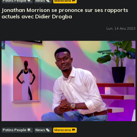
Potins People 🌟
News 🗞️
Maracana 🥅
Jonathan Morrison se prononce sur ses rapports
actuels avec Didier Drogba
Lun, 14 Aou 2023
Potins People 🌟
News 🗞️
Maracana 🥅