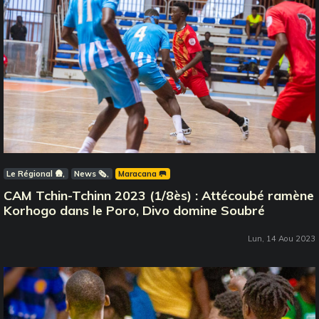
Le Régional 🛖
News 🗞️
Maracana 🥅
CAM Tchin-Tchinn 2023 (1/8ès) : Attécoubé ramène
Korhogo dans le Poro, Divo domine Soubré
Lun, 14 Aou 2023