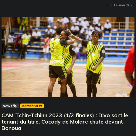
Lun, 14 Aou 2023
News 🗞️
Maracana 🥅
CAM Tchin-Tchinn 2023 (1/2 finales) : Divo sort le
tenant du titre, Cocody de Molare chute devant
Bonoua