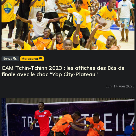
News 🗞️
Maracana 🥅
CAM Tchin-Tchinn 2023 : les affiches des 8ès de
finale avec le choc ‘‘Yop City-Plateau’’
Lun, 14 Aou 2023